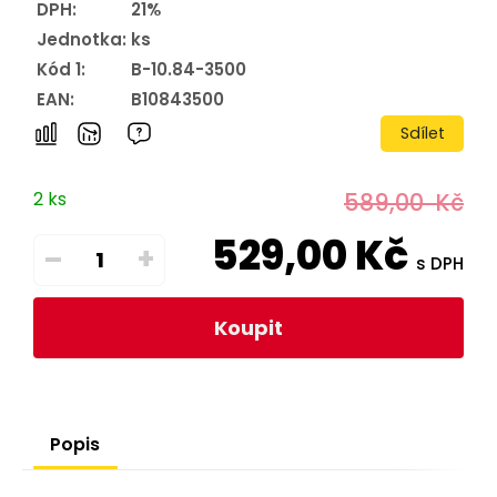
DPH:
21%
Jednotka:
ks
Kód 1:
B-10.84-3500
EAN:
B10843500
Sdílet
2 ks
589,00
Kč
529,00
Kč
–
+
s DPH
Koupit
Popis