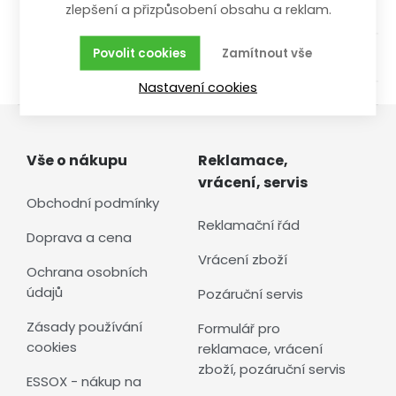
zlepšení a přizpůsobení obsahu a reklam.
bazar
Povolit cookies
Zamítnout vše
/
/
Zahrada
Zahradní nářadí
Sekery, kalače, klíny
Nastavení cookies
Vše o nákupu
Reklamace,
vrácení, servis
Obchodní podmínky
Reklamační řád
Doprava a cena
Vrácení zboží
Ochrana osobních
údajů
Pozáruční servis
Zásady používání
Formulář pro
cookies
reklamace, vrácení
zboží, pozáruční servis
ESSOX - nákup na