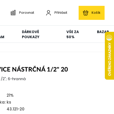
Porovnat
Přihlásit
Košík
DÁRKOVÉ
VŠE ZA
BAZAR
AM
POUKAZY
50%
ICE NÁSTRČNÁ 1/2" 20
1/2"; 6-hranná
21%
ka:
ks
43.121-20