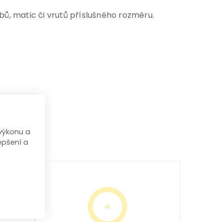
ů, matic či vrutů příslušného rozměru.
výkonu a
epšení a