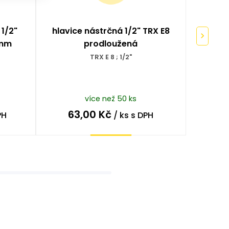
 1/2"
hlavice nástrčná 1/2" TRX E8
hla
 mm
prodloužená
TRX E 8 ; 1/2"
8
více než 50 ks
63,00
Kč
3
PH
/ ks
s DPH
Koupit