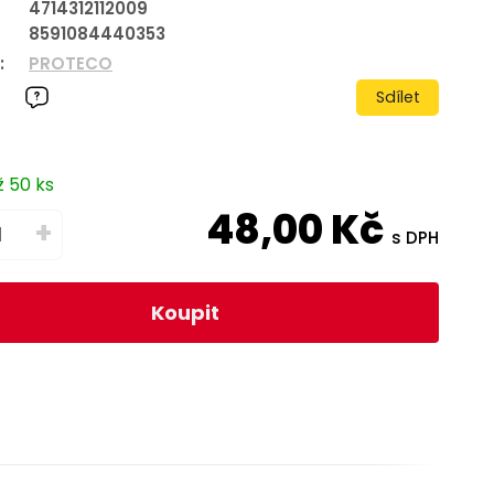
4714312112009
8591084440353
:
PROTECO
Sdílet
ž 50 ks
48,00
Kč
+
s DPH
Koupit