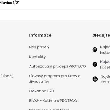
Hlavice 1/2"
Informace
Sledujte
Najd
Náš příběh
Inst
Kontakty
Najd
Autorizovaní prodejci PROTECO
Face
í zboží,
Slevový program pro firmy a
Najd
živnostníky
YouT
Odkaz na B2B
BLOG - Kutíme s PROTECO