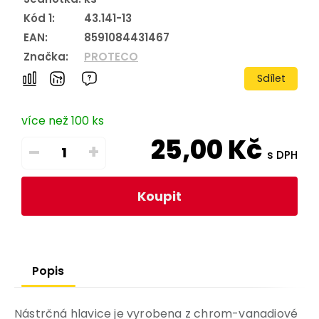
Kód 1:
43.141-13
EAN:
8591084431467
Značka:
PROTECO
Sdílet
více než 100 ks
25,00
Kč
–
+
s DPH
Koupit
Popis
Nástrčná hlavice je vyrobena z chrom-vanadiové