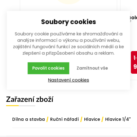
ráčna přepínací 1/4" na bity
Gola
Soubory cookies
1/4"
Soubory cookie používáme ke shromažďování a
analýze informací o výkonu a používání webu,
zajištění fungování funkcí ze sociálních médií a ke
zlepšení a přizpůsobení obsahu a reklam.
1
více než 50 ks
9
429,00
Kč
/ ks
s DPH
Povolit cookies
Zamítnout vše
Nastavení cookies
Koupit
Zařazení zboží
/
/
/
Dílna a stavba
Ruční nářadí
Hlavice
Hlavice 1/4"