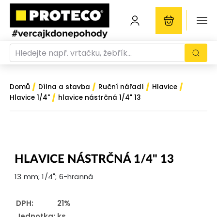
/
/
/
/
Domů
Dílna a stavba
Ruční nářadí
Hlavice
/
Hlavice 1/4"
hlavice nástrčná 1/4" 13
HLAVICE NÁSTRČNÁ 1/4" 13
13 mm; 1/4"; 6-hranná
DPH:
21%
Jednotka:
ks