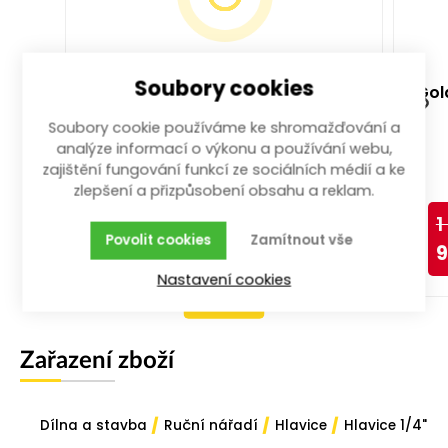
Soubory cookies
ráčna přepínací 1/4" na bity
Gola
1/4"
Soubory cookie používáme ke shromažďování a
analýze informací o výkonu a používání webu,
zajištění fungování funkcí ze sociálních médií a ke
zlepšení a přizpůsobení obsahu a reklam.
1
více než 50 ks
Povolit cookies
Zamítnout vše
9
429,00
Kč
/ ks
s DPH
Nastavení cookies
Koupit
Zařazení zboží
/
/
/
Dílna a stavba
Ruční nářadí
Hlavice
Hlavice 1/4"