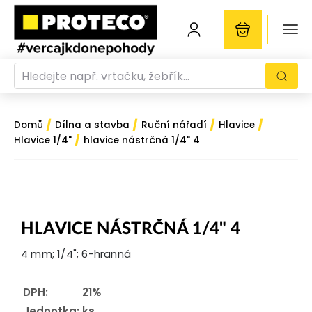
/
/
/
/
Domů
Dílna a stavba
Ruční nářadí
Hlavice
/
Hlavice 1/4"
hlavice nástrčná 1/4" 4
HLAVICE NÁSTRČNÁ 1/4" 4
4 mm; 1/4"; 6-hranná
DPH:
21%
Jednotka:
ks