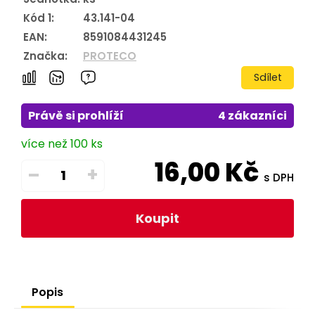
Kód 1:
43.141-04
EAN:
8591084431245
Značka:
PROTECO
Sdílet
Právě si prohlíží
4 zákazníci
více než 100 ks
16,00
Kč
–
+
s DPH
Koupit
Popis