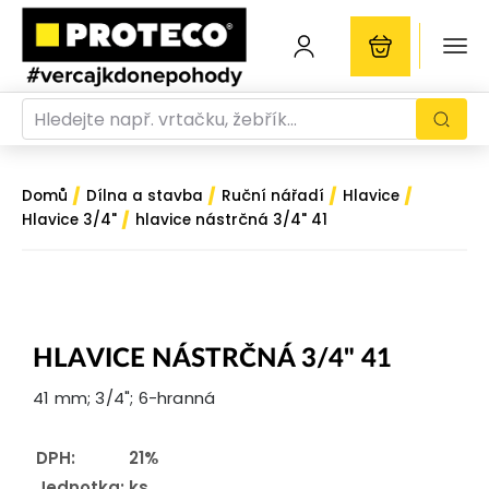
/
/
/
/
Domů
Dílna a stavba
Ruční nářadí
Hlavice
/
Hlavice 3/4"
hlavice nástrčná 3/4" 41
HLAVICE NÁSTRČNÁ 3/4" 41
41 mm; 3/4"; 6-hranná
DPH:
21%
Jednotka:
ks