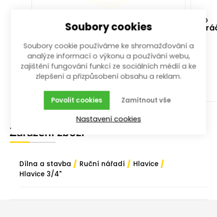
Soubory cookies
Gola sada hlavic 3/4" 21 dílů 19-
rá
50 mm
Soubory cookie používáme ke shromažďování a
gola sada; 21-dílná; 3/4"; 19-50 mm
analýze informací o výkonu a používání webu,
zajištění fungování funkcí ze sociálních médií a ke
více než 10 ks
zlepšení a přizpůsobení obsahu a reklam.
2 539,00
Kč
/ sd
s DPH
Povolit cookies
Zamítnout vše
Koupit
Nastavení cookies
Zařazení zboží
/
/
/
Dílna a stavba
Ruční nářadí
Hlavice
Hlavice 3/4"