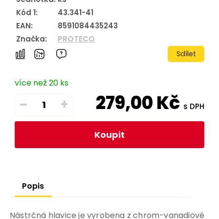
Kód 1:
43.341-41
EAN:
8591084435243
Značka:
PROTECO
Sdílet
více než 20 ks
279,00
Kč
–
+
s DPH
Koupit
Popis
Nástrčná hlavice je vyrobena z chrom-vanadiové