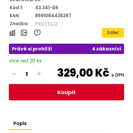
Kód 1:
43.341-46
EAN:
8591084435267
Značka:
PROTECO
Sdílet
Právě si prohlíží
4 zákazníci
více než 20 ks
329,00
Kč
–
+
s DPH
Koupit
Popis