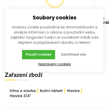
Soubory cookies
Gola sada hlavic 3/4" 21 dílů 19-
rá
Soubory cookie používáme ke shromažďování a
50 mm
analýze informací o výkonu a používání webu,
gola sada; 21-dílná; 3/4"; 19-50 mm
zajištění fungování funkcí ze sociálních médií a ke
více než 10 ks
zlepšení a přizpůsobení obsahu a reklam.
2 539,00
Kč
/ sd
s DPH
Povolit cookies
Zamítnout vše
Koupit
Nastavení cookies
Zařazení zboží
/
/
/
Dílna a stavba
Ruční nářadí
Hlavice
Hlavice 3/4"