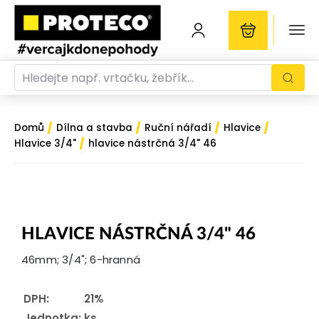
/
/
/
/
Domů
Dílna a stavba
Ruční nářadí
Hlavice
/
Hlavice 3/4"
hlavice nástrčná 3/4" 46
HLAVICE NÁSTRČNÁ 3/4" 46
46mm; 3/4"; 6-hranná
DPH:
21%
Jednotka:
ks