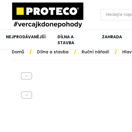
NEJPRODÁVANĚJŠÍ
DÍLNA A
ZAHRADA
STAVBA
/
/
/
Domů
Dílna a stavba
Ruční nářadí
Hlav