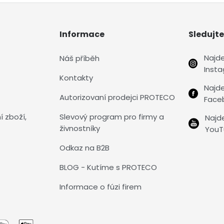
Informace
Sledujte
Najd
Náš příběh
Inst
Kontakty
Najd
Autorizovaní prodejci PROTECO
Face
í zboží,
Slevový program pro firmy a
Najd
živnostníky
YouT
Odkaz na B2B
BLOG - Kutíme s PROTECO
Informace o fúzi firem