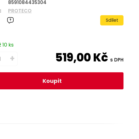
8591084435304
:
PROTECO
Sdílet
 10 ks
519,00
Kč
+
s DPH
Koupit