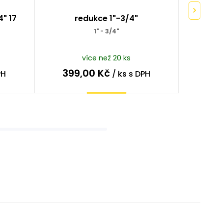
" 17
redukce 1"-3/4"
nás
á
1" - 3/4"
více než 20 ks
399,00
Kč
14
PH
/ ks
s DPH
Koupit