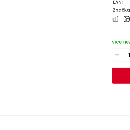
EAN:
Značka
více než
–