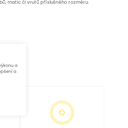
ů, matic či vrutů příslušného rozměru.
výkonu a
epšení a