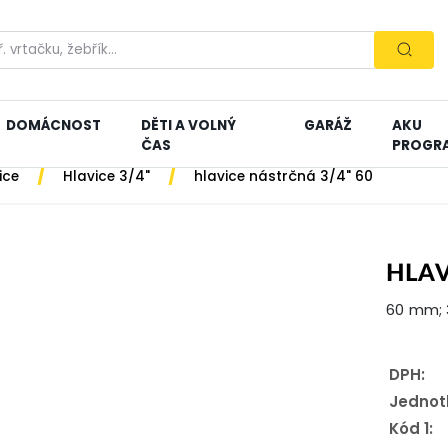
DOMÁCNOST
DĚTI A VOLNÝ
GARÁŽ
AKU
ČAS
PROGR
/
/
ice
Hlavice 3/4"
hlavice nástrčná 3/4" 60
HLAV
60 mm; 
DPH:
Jednot
Kód 1: