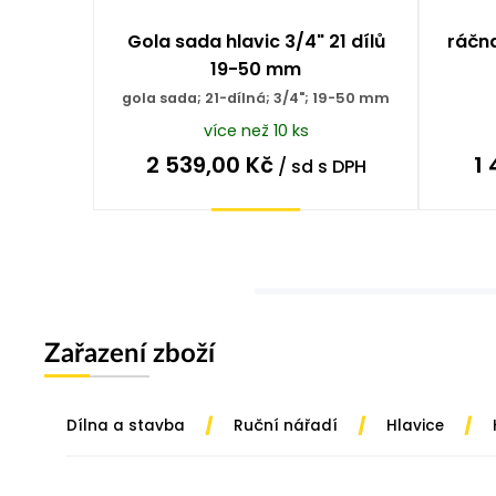
Gola sada hlavic 3/4" 21 dílů
ráčn
19-50 mm
gola sada; 21-dílná; 3/4"; 19-50 mm
více než 10 ks
2 539,00
Kč
1
/ sd
s DPH
Koupit
Zařazení zboží
/
/
/
Dílna a stavba
Ruční nářadí
Hlavice