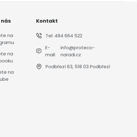
 nás
Kontakt
ete na
Tel:
494 664 522
agramu
E-
info@proteco-
ete na
mail:
naradi.cz
booku
Podbřezí 63, 518 03 Podbřezí
ete na
ube