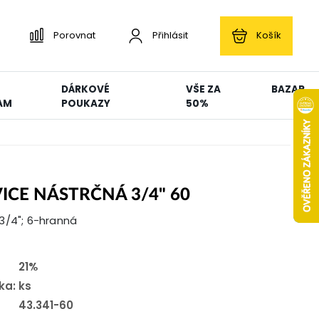
Porovnat
Přihlásit
Košík
DÁRKOVÉ
VŠE ZA
BAZAR
AM
POUKAZY
50%
ICE NÁSTRČNÁ 3/4" 60
3/4"; 6-hranná
21%
ka:
ks
43.341-60