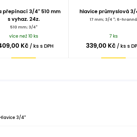
a přepínací 3/4" 510 mm
hlavice průmyslová 3/4
s vyhaz. 24z.
17 mm; 3/4 "; 6-hrann
510 mm; 3/4"
více než 10 ks
7 ks
 409,00
Kč
339,00
Kč
/ ks
s DPH
/ ks
s D
Koupit
Koupit
Hlavice 3/4"