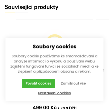
Související produkty
Soubory cookies
Soubory cookie používáme ke shromažďování a
analýze informací o výkonu a používání webu,
zajištění fungování funkcí ze sociálních médií a ke
ráčna trojitá 1/4", 3/8", 1/2" 72z
zlepšení a přizpůsobení obsahu a reklam.
celokovová 250 mm
250 mm; 1/4", 3/8", 1/2"
Povolit cookies
Zamítnout vše
Nastavení cookies
více než 10 ks
499,00
Kč
/ ks
s DPH