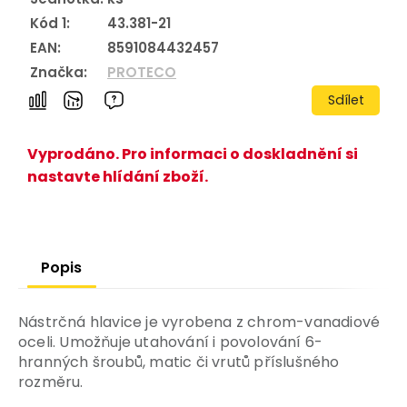
Kód 1:
43.381-21
EAN:
8591084432457
Značka:
PROTECO
Sdílet
Vyprodáno. Pro informaci o doskladnění si
nastavte hlídání zboží.
Popis
Nástrčná hlavice je vyrobena z chrom-vanadiové
oceli. Umožňuje utahování i povolování 6-
hranných šroubů, matic či vrutů příslušného
rozměru.