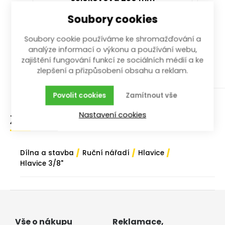
250 mm; 1/4", 3/8", 1/2"
Soubory cookies
Soubory cookie používáme ke shromažďování a
analýze informací o výkonu a používání webu,
více než 10 ks
zajištění fungování funkcí ze sociálních médií a ke
499,00
Kč
/ ks
s DPH
zlepšení a přizpůsobení obsahu a reklam.
Koupit
Povolit cookies
Zamítnout vše
Nastavení cookies
Zařazení zboží
/
/
/
Dílna a stavba
Ruční nářadí
Hlavice
Hlavice 3/8"
Vše o nákupu
Reklamace,