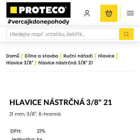
/
/
/
/
Domů
Dílna a stavba
Ruční nářadí
Hlavice
/
Hlavice 3/8"
hlavice nástrčná 3/8" 21
HLAVICE NÁSTRČNÁ 3/8" 21
21 mm; 3/8"; 6-hranná
DPH:
21%
Jednotka:
ks