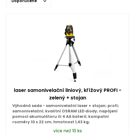
Doporučené
laser samonivelační liniový, křížový PROFI -
zelený + stojan
Výhodná sada - samonivelační laser + stojan; profi;
samonivelační; kvalitní OSRAM LED diody; napájení
pomocí akumulátoru či 4 AA baterií; kompatní
rozměry 10 x 22 cm; hmotnost 1,43 kg;
více než 10 ks