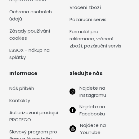
Vrácení zboží
Ochrana osobních
údajů
Pozáruční servis
Zásady používání
Formulář pro
cookies
reklamace, vrácení
zboží, pozáruční servis
ESSOX - nákup na
splátky
Informace
Sledujte nás
Najdete na
Náš příběh
Instagramu
Kontakty
Najdete na
Autorizovaní prodejci
Facebooku
PROTECO
Najdete na
Slevový program pro
YouTube
firmy a živnostníky