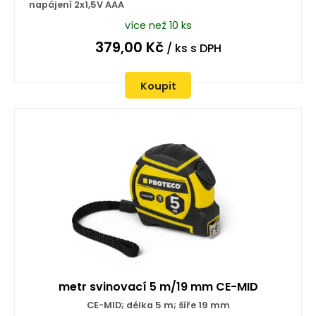
napájení 2x1,5V AAA
více než 10 ks
379,00
Kč
/ ks
s DPH
Koupit
metr svinovací 5 m/19 mm CE-MID
CE-MID; délka 5 m; šíře 19 mm