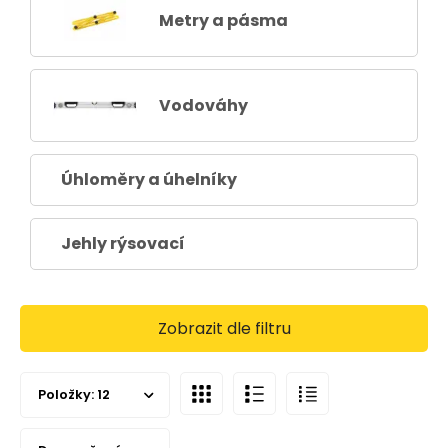
Metry a pásma
Vodováhy
Úhloměry a úhelníky
Jehly rýsovací
Zobrazit dle filtru
Položky:
12