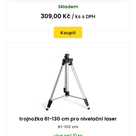
Skladem
309,00
Kč
/ ks
s DPH
Koupit
trojnožka 61-130 cm pro nivelační laser
61-130 cm
více než 10 ks