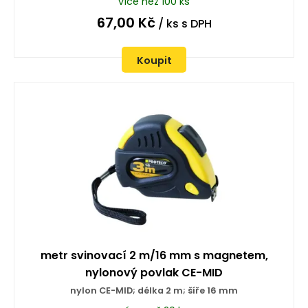
více než 100 ks
67,00
Kč
/ ks
s DPH
Koupit
metr svinovací 2 m/16 mm s magnetem,
nylonový povlak CE-MID
nylon CE-MID; délka 2 m; šíře 16 mm