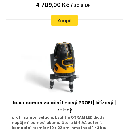
4 709,00
Kč
/ sd
s DPH
Koupit
laser samonivelační liniový PROFI | křížový |
zelený
profi; samonivelační; kvalitní OSRAM LED diody;
napájení pomocí akumulátoru či 4 AA baterií;
kompatní rozměry 10 x 22 cm; hmotnost 1,43 kg;