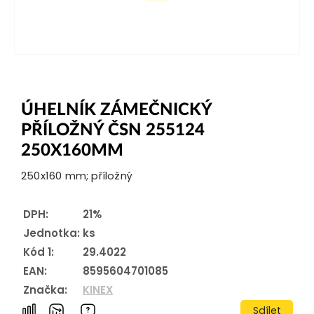
ÚHELNÍK ZÁMEČNICKÝ
PŘÍLOŽNÝ ČSN 255124
250X160MM
250x160 mm; příložný
DPH:
21%
Jednotka:
ks
Kód 1:
29.4022
EAN:
8595604701085
Značka:
KINEX
Sdílet