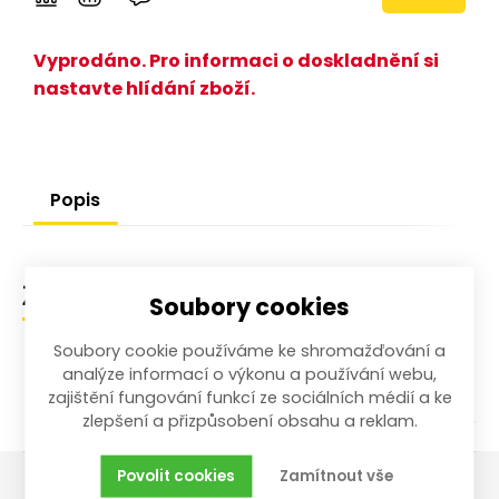
Vyprodáno. Pro informaci o doskladnění si
nastavte hlídání zboží.
Popis
Zařazení zboží
Soubory cookies
Soubory cookie používáme ke shromažďování a
/
/
Dílna a stavba
Měřící přístroje
analýze informací o výkonu a používání webu,
Úhloměry a úhelníky
zajištění fungování funkcí ze sociálních médií a ke
zlepšení a přizpůsobení obsahu a reklam.
Povolit cookies
Zamítnout vše