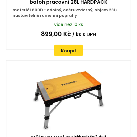
batoh pracovní 28L HARDPACK
materiál 600D - odolný, oděruvzdorný; objem 28L;
nastavitelné ramenní popruhy
více než 10 ks
899,00
Kč
/ ks
s DPH
Koupit