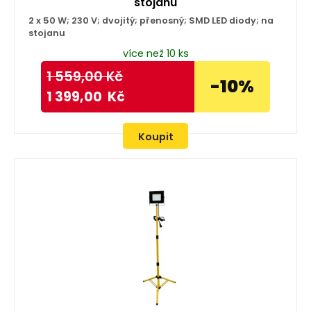
stojanu
2 x 50 W; 230 V; dvojitý; přenosný; SMD LED diody; na
stojanu
více než 10 ks
1 559,00
Kč
-10%
1 399,00
Kč
Koupit