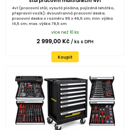
stůl pracovní multifunkční 4v1
4v1 (pracovní stůl, vysutá plošina, pojízdné lehátko,
přepravní vozík); dvoustranná pracovní deska;
pracovní deska o rozměru 95 x 46,5 cm; min. výška
14,5 cm; max. výška 78,5 cm
více než 10 ks
2 999,00
Kč
/ ks
s DPH
Koupit