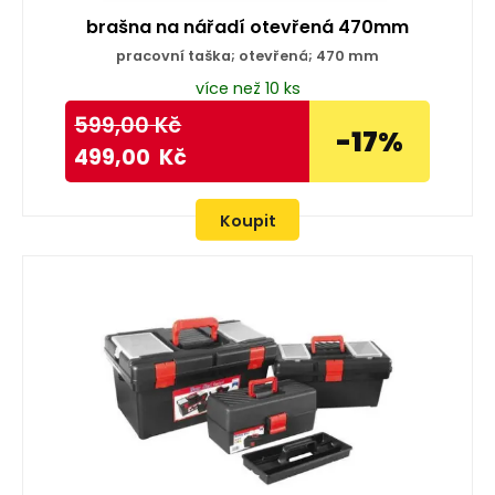
brašna na nářadí otevřená 470mm
pracovní taška; otevřená; 470 mm
více než 10 ks
599,00
Kč
-17%
499,00
Kč
Koupit