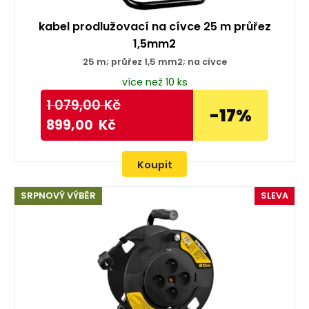
kabel prodlužovací na cívce 25 m průřez
1,5mm2
25 m; průřez 1,5 mm2; na cívce
více než 10 ks
1 079,00
Kč
-17%
899,00
Kč
Koupit
SRPNOVÝ VÝBĚR
SLEVA