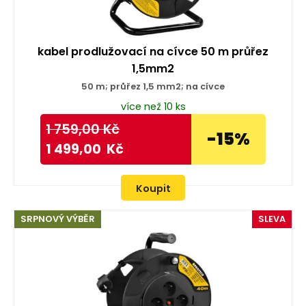
kabel prodlužovací na cívce 50 m průřez
1,5mm2
50 m; průřez 1,5 mm2; na cívce
více než 10 ks
1 759,00
Kč
-15%
1 499,00
Kč
Koupit
SRPNOVÝ VÝBĚR
SLEVA