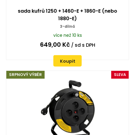
sada kufrů 1250 + 1460-E + 1860-E (nebo
1880-E)
3-dílná
více než 10 ks
649,00
Kč
/ sd
s DPH
Koupit
SRPNOVÝ VÝBĚR
SLEVA