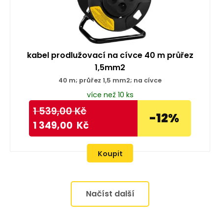
kabel prodlužovací na cívce 40 m průřez
1,5mm2
40 m; průřez 1,5 mm2; na cívce
více než 10 ks
1 539,00
Kč
-12%
1 349,00
Kč
Koupit
Načíst další