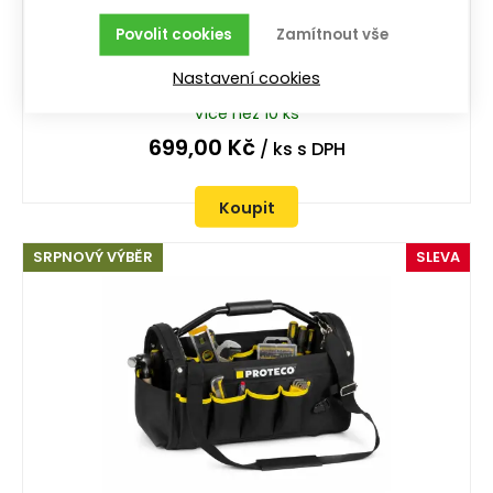
Povolit cookies
Zamítnout vše
brašna na nářadí zavřená 470mm
Nastavení cookies
pracovní taška; zavřená; 470 mm
více než 10 ks
699,00
Kč
/ ks
s DPH
Koupit
SRPNOVÝ VÝBĚR
SLEVA