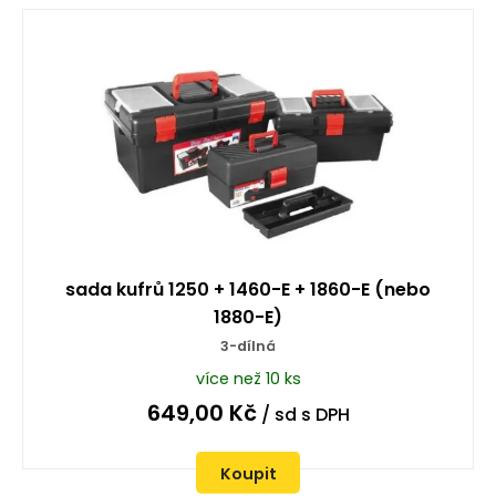
sada kufrů 1250 + 1460-E + 1860-E (nebo
1880-E)
3-dílná
více než 10 ks
649,00
Kč
/ sd
s DPH
Koupit