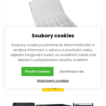
Soubory cookies
Soubory cookie používáme ke shromažďování a
zásobník 290 mm na rybářské potřeby
analýze informací o výkonu a používání webu,
přestavitelný
zajištění fungování funkcí ze sociálních médií a ke
zlepšení a přizpůsobení obsahu a reklam.
290 mm; na rybářské potřeby
více než 50 ks
Povolit cookies
Zamítnout vše
125,00
Kč
/ ks
s DPH
Nastavení cookies
Koupit