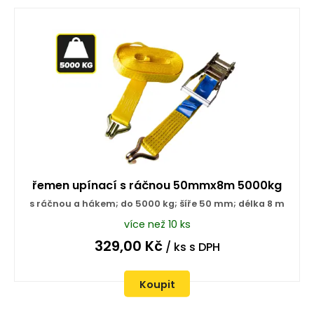
řemen upínací s ráčnou 50mmx8m 5000kg
s ráčnou a hákem; do 5000 kg; šíře 50 mm; délka 8 m
více než 10 ks
329,00
Kč
/ ks
s DPH
Koupit