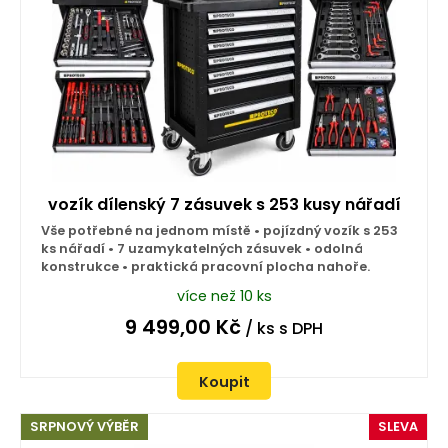
vozík dílenský 7 zásuvek s 253 kusy nářadí
Vše potřebné na jednom místě • pojízdný vozík s 253
ks nářadí • 7 uzamykatelných zásuvek • odolná
konstrukce • praktická pracovní plocha nahoře.
více než 10 ks
9 499,00
Kč
/ ks
s DPH
Koupit
SRPNOVÝ VÝBĚR
SLEVA