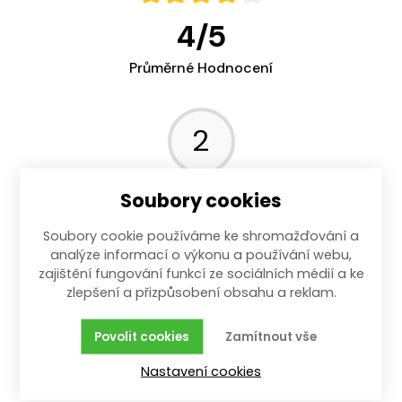
4
/
5
Průměrné Hodnocení
2
Názory Zákazníků
Soubory cookies
25.06.2023
Soubory cookie používáme ke shromažďování a
analýze informací o výkonu a používání webu,
vynikající
zajištění fungování funkcí ze sociálních médií a ke
zlepšení a přizpůsobení obsahu a reklam.
24.06.2023
Povolit cookies
Zamítnout vše
Ale za ty prachy - jde to.
Nastavení cookies