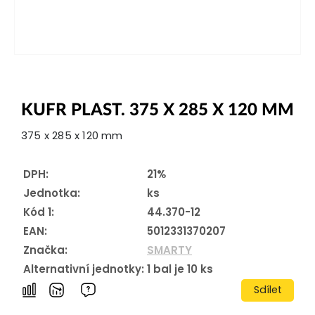
KUFR PLAST. 375 X 285 X 120 MM
375 x 285 x 120 mm
DPH:
21%
Jednotka:
ks
Kód 1:
44.370-12
EAN:
5012331370207
Značka:
SMARTY
Alternativní jednotky:
1
bal je
10
ks
Sdílet