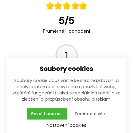
5
/
5
Průměrné Hodnocení
1
Soubory cookies
Názory Zákazníků
Soubory cookie používáme ke shromažďování a
29.08.2023
analýze informací o výkonu a používání webu,
zajištění fungování funkcí ze sociálních médií a ke
Kvalita úměrná ceně.
zlepšení a přizpůsobení obsahu a reklam.
Povolit cookies
Zamítnout vše
Nastavení cookies
Popis