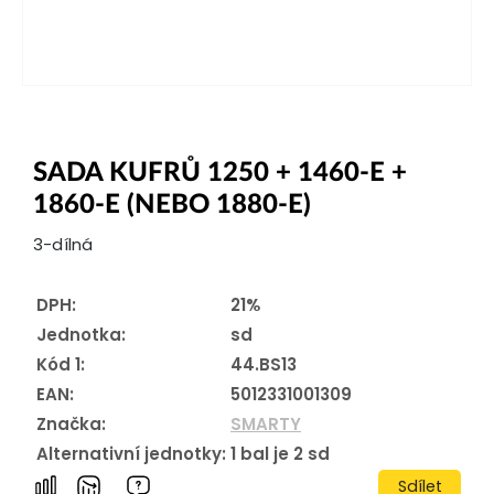
SADA KUFRŮ 1250 + 1460-E +
1860-E (NEBO 1880-E)
3-dílná
DPH:
21%
Jednotka:
sd
Kód 1:
44.BS13
EAN:
5012331001309
Značka:
SMARTY
Alternativní jednotky:
1
bal je
2
sd
Sdílet