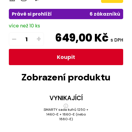
Právě si prohlíží
6 zákazníků
více než 10 ks
649,00
Kč
–
+
s DPH
Koupit
Zobrazení produktu
VYNIKAJÍCÍ
SMARTY sada kufrů 1250 +
1460-E + 1860-E (nebo
1880-E)