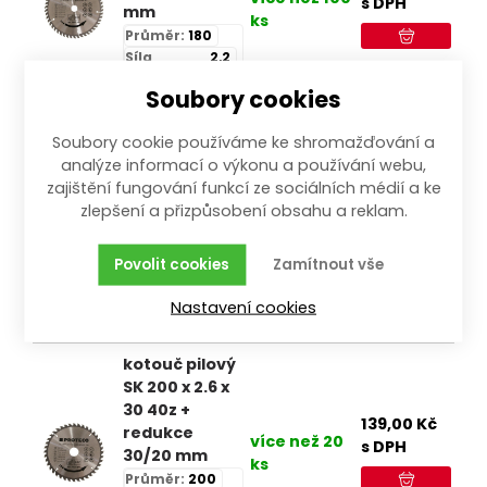
s DPH
mm
ks
Průměr:
180
Síla
2,2
(tloušťka):
Soubory cookies
Počet:
50
kotouč pilový
Soubory cookie používáme ke shromažďování a
SK 190 x 2.4 x
analýze informací o výkonu a používání webu,
30 40z +
zajištění fungování funkcí ze sociálních médií a ke
119,00
Kč
redukce
zlepšení a přizpůsobení obsahu a reklam.
více než 100
s DPH
30/20 mm
ks
Průměr:
190
Povolit cookies
Zamítnout vše
Síla
2,4
(tloušťka):
Nastavení cookies
Počet:
40
kotouč pilový
SK 200 x 2.6 x
30 40z +
139,00
Kč
redukce
více než 20
s DPH
30/20 mm
ks
Průměr:
200