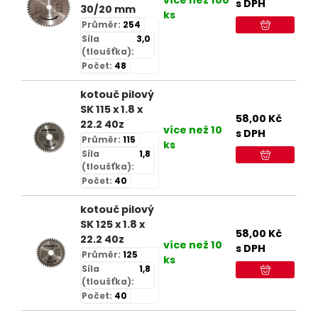
s DPH
30/20 mm
ks
Průměr:
254
Síla
3,0
(tloušťka):
Počet:
48
kotouč pilový
SK 115 x 1.8 x
58,00
Kč
22.2 40z
více než 10
s DPH
Průměr:
115
ks
Síla
1,8
(tloušťka):
Počet:
40
kotouč pilový
SK 125 x 1.8 x
58,00
Kč
22.2 40z
více než 10
s DPH
Průměr:
125
ks
Síla
1,8
(tloušťka):
Počet:
40