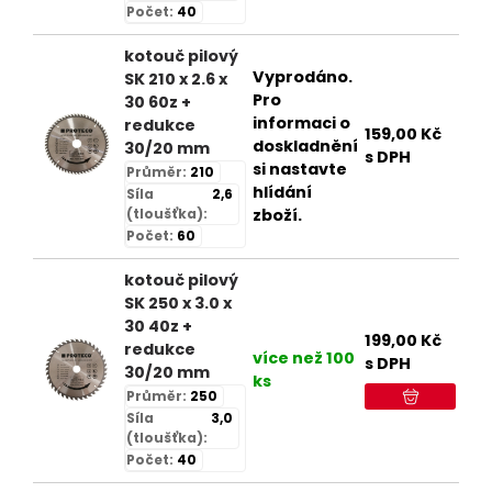
Počet:
40
kotouč pilový
Vyprodáno.
SK 210 x 2.6 x
Pro
30 60z +
informaci o
redukce
159,00
Kč
doskladnění
30/20 mm
s DPH
si nastavte
Průměr:
210
hlídání
Síla
2,6
(tloušťka):
zboží.
Počet:
60
kotouč pilový
SK 250 x 3.0 x
30 40z +
199,00
Kč
redukce
více než 100
s DPH
30/20 mm
ks
Průměr:
250
Síla
3,0
(tloušťka):
Počet:
40