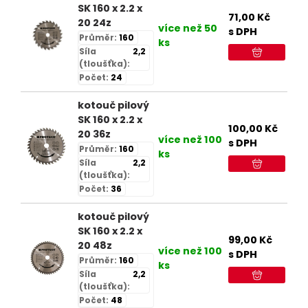
SK 160 x 2.2 x
71,00
Kč
20 24z
více než 50
s DPH
Průměr:
160
ks
Síla
2,2
(tloušťka):
Počet:
24
kotouč pilový
SK 160 x 2.2 x
100,00
Kč
20 36z
více než 100
s DPH
Průměr:
160
ks
Síla
2,2
(tloušťka):
Počet:
36
kotouč pilový
SK 160 x 2.2 x
99,00
Kč
20 48z
více než 100
s DPH
Průměr:
160
ks
Síla
2,2
(tloušťka):
Počet:
48