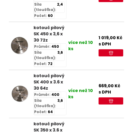
Síla
2,4
(tloušťka):
Počet:
60
kotouč pilový
SK 450 x 3,6 x
1 019,00
Kč
30 72z
více než 10
s DPH
Průměr:
450
ks
Síla
3,6
(tloušťka):
Počet:
72
kotouč pilový
SK 400 x 3.6 x
669,00
Kč
30 64z
více než 10
s DPH
Průměr:
400
ks
Síla
3,6
(tloušťka):
Počet:
64
kotouč pilový
SK 350 x 3.6 x