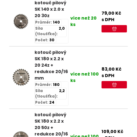
kotouč pilový
SK 140 x 2.0 x
79,00
Kč
20 30z
více než 20
s DPH
Průměr:
140
ks
Síla
2,0
(tloušťka):
Počet:
30
kotouč pilový
SK 180 x 2.2 x
20 24z +
83,00
Kč
redukce 20/16
více než 100
s DPH
mm
ks
Průměr:
180
Síla
2,2
(tloušťka):
Počet:
24
kotouč pilový
SK 180 x 2.2 x
20 50z +
109,00
Kč
redukce 20/16
více než 100