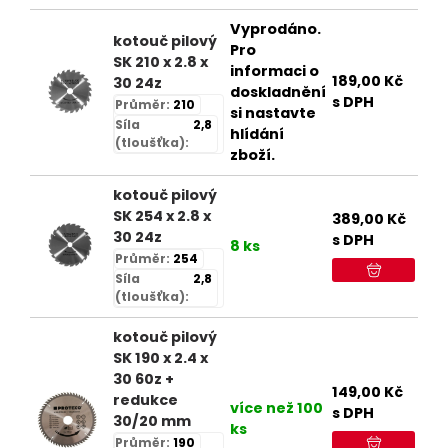
Vyprodáno.
kotouč pilový
Pro
SK 210 x 2.8 x
informaci o
189,00
Kč
30 24z
doskladnění
s DPH
Průměr:
210
si nastavte
Síla
2,8
hlídání
(tloušťka):
zboží.
kotouč pilový
SK 254 x 2.8 x
389,00
Kč
30 24z
s DPH
8 ks
Průměr:
254
Síla
2,8
(tloušťka):
kotouč pilový
SK 190 x 2.4 x
30 60z +
149,00
Kč
redukce
více než 100
s DPH
30/20 mm
ks
Průměr:
190