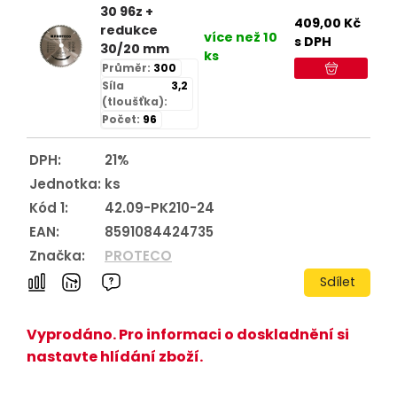
30 96z +
409,00
Kč
redukce
více než 10
s DPH
30/20 mm
ks
Průměr:
300
Síla
3,2
(tloušťka):
Počet:
96
DPH:
21%
Jednotka:
ks
Kód 1:
42.09-PK210-24
EAN:
8591084424735
Značka:
PROTECO
Sdílet
Vyprodáno. Pro informaci o doskladnění si
nastavte hlídání zboží.