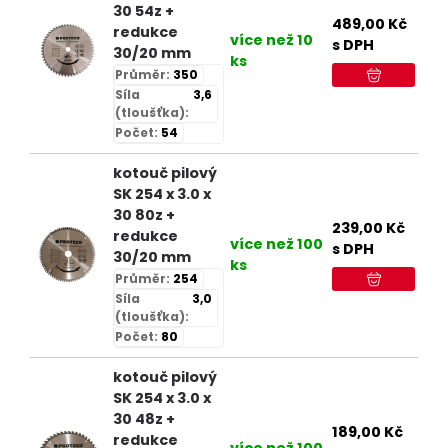
30 54z +
489,00
Kč
redukce
více než 10
s DPH
30/20 mm
ks
Průměr:
350
Síla
3,6
(tloušťka):
Počet:
54
kotouč pilový
SK 254 x 3.0 x
30 80z +
239,00
Kč
redukce
více než 100
s DPH
30/20 mm
ks
Průměr:
254
Síla
3,0
(tloušťka):
Počet:
80
kotouč pilový
SK 254 x 3.0 x
30 48z +
189,00
Kč
redukce
více než 100