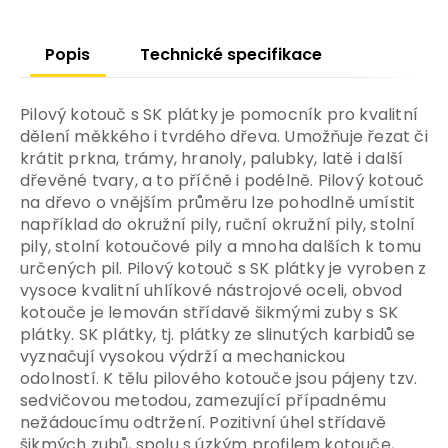
Popis
Technické specifikace
Pilový kotouč s SK plátky je pomocník pro kvalitní
dělení měkkého i tvrdého dřeva. Umožňuje řezat či
krátit prkna, trámy, hranoly, palubky, latě i další
dřevěné tvary, a to příčně i podélně. Pilový kotouč
na dřevo o vnějším průměru lze pohodlně umístit
například do okružní pily, ruční okružní pily, stolní
pily, stolní kotoučové pily a mnoha dalších k tomu
určených pil. Pilový kotouč s SK plátky je vyroben z
vysoce kvalitní uhlíkové nástrojové oceli, obvod
kotouče je lemován střídavě šikmými zuby s SK
plátky. SK plátky, tj. plátky ze slinutých karbidů se
vyznačují vysokou výdrží a mechanickou
odolností. K tělu pilového kotouče jsou pájeny tzv.
sedvičovou metodou, zamezující případnému
nežádoucímu odtržení. Pozitivní úhel střídavě
šikmých zubů, spolu s úzkým profilem kotouče,