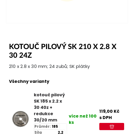
KOTOUČ PILOVÝ SK 210 X 2.8 X
30 24Z
210 x 2.8 x 30 mm; 24 zubů; SK plátky
Všechny varianty
kotouč pilový
SK 185 x 2.2 x
30 40z +
119,00
Kč
redukce
více než 100
s DPH
30/20 mm
ks
Průměr:
185
Síla
2,2