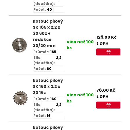
(tloušťka):
Počet:
40
kotouč pilový
SK 185 x 2.2 x
30 60z +
129,00
Kč
redukce
více než 100
s DPH
30/20 mm
ks
Průměr:
185
Síla
2,2
(tloušťka):
Počet:
60
kotouč pilový
SK 160 x 2.2 x
78,00
Kč
20 16z
více než 100
s DPH
Průměr:
160
ks
Síla
2,2
(tloušťka):
Počet:
16
kotouč pilový