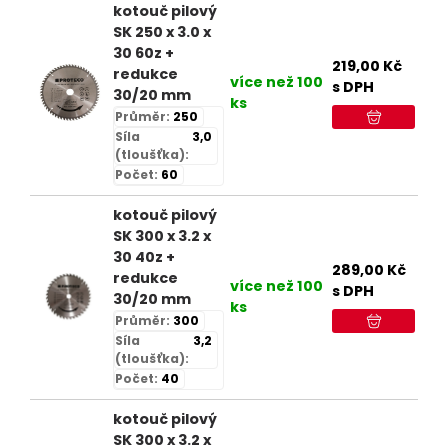
kotouč pilový
SK 250 x 3.0 x
30 60z +
219,00
Kč
redukce
více než 100
s DPH
30/20 mm
ks
Průměr:
250
Síla
3,0
(tloušťka):
Počet:
60
kotouč pilový
SK 300 x 3.2 x
30 40z +
289,00
Kč
redukce
více než 100
s DPH
30/20 mm
ks
Průměr:
300
Síla
3,2
(tloušťka):
Počet:
40
kotouč pilový
SK 300 x 3.2 x