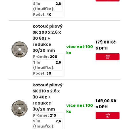
Síla
2,6
(tloušťka):
Počet:
40
kotouč pilový
SK 200 x 2.6 x
30 60z +
179,00
Kč
redukce
více než 100
s DPH
30/20 mm
ks
Průměr:
200
Síla
2,6
(tloušťka):
Počet:
60
kotouč pilový
SK 210 x 2.6 x
30 40z +
149,00
Kč
redukce
více než 100
s DPH
30/20 mm
ks
Průměr:
210
Síla
2,6
(tloušťka):