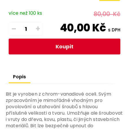
více než 100 ks
80,00
Kč
40,00
Kč
–
+
s DPH
Koupit
Popis
Bit je vyroben z chrom-vanadiové oceli. Svým
zpracováním je mimořádně vhodným pro
povolování a utahování šroubů s hlavou
příslušné velikosti a tvaru. Umožňuje ale šroubovat
i vruty do dřeva, kovu, plastu, či jiných stavebních
materiálů. Bit lze bezpečně upnout do