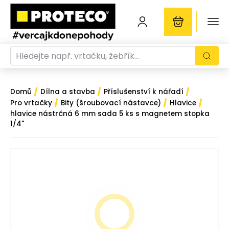
/
/
/
Domů
Dílna a stavba
Příslušenství k nářadí
/
/
/
Pro vrtačky
Bity (šroubovací nástavce)
Hlavice
hlavice nástrčná 6 mm sada 5 ks s magnetem stopka
1/4"