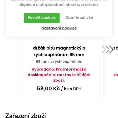
zlepšení a přizpůsobení obsahu a reklam.
Povolit cookies
Zamítnout vše
Nastavení cookies
držák bitů magnetický s
sa
rychloupínáním 65 mm
65 mm; s rychloupínáním
Vyprodáno. Pro informaci o
doskladnění si nastavte hlídání
d
zboží.
58,00
Kč
/ ks
s DPH
Zařazení zboží