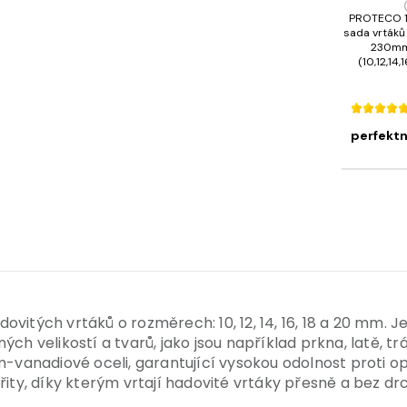
PROTECO 
sada vrtáků
230mm
(10,12,14
perfektn
ovitých vrtáků o rozměrech: 10, 12, 14, 16, 18 a 20 m
ch velikostí a tvarů, jako jsou například prkna, latě, t
m-vanadiové oceli, garantující vysokou odolnost proti 
ity, díky kterým vrtají hadovité vrtáky přesně a bez drc