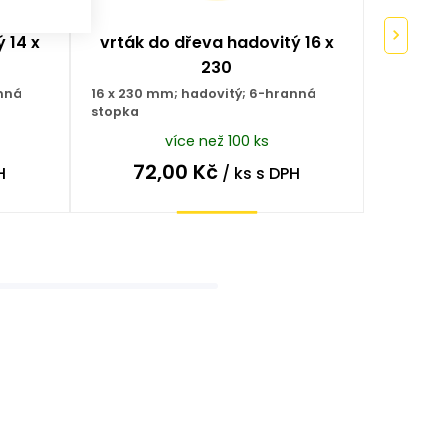
 14 x
vrták do dřeva hadovitý 16 x
230
anná
16 x 230 mm; hadovitý; 6-hranná
stopka
více než 100 ks
72,00
Kč
H
/ ks
s DPH
Koupit