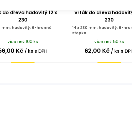
k do dřeva hadovitý 12 x
vrták do dřeva hadovitý
230
230
30 mm; hadovitý; 6-hranná
14 x 230 mm; hadovitý; 6-hr
stopka
více než 100 ks
více než 50 ks
56,00
Kč
62,00
Kč
/ ks
s DPH
/ ks
s DP
Koupit
Koupit