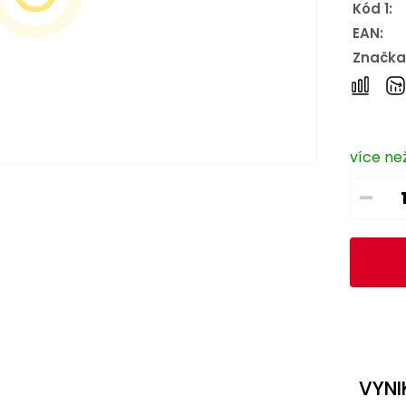
Kód 1:
EAN:
Značka
více než
–
VYNI