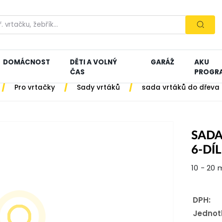
DOMÁCNOST
DĚTI A VOLNÝ
GARÁŽ
AKU
ČAS
PROGR
/
/
/
Pro vrtačky
Sady vrtáků
sada vrtáků do dřeva 
SADA
6-DÍ
10 - 20
DPH:
Jednot