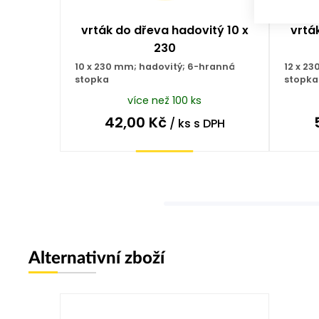
vrták do dřeva hadovitý 10 x
vrtá
230
10 x 230 mm; hadovitý; 6-hranná
12 x 2
stopka
stopka
více než 100 ks
42,00
Kč
/ ks
s DPH
Koupit
Alternativní zboží