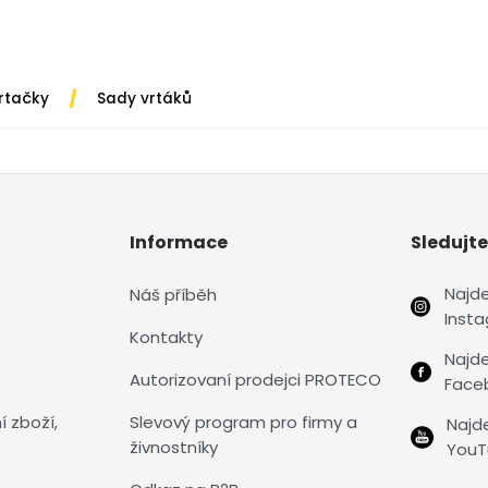
/
vrtačky
Sady vrtáků
Informace
Sledujte
Najd
Náš příběh
Inst
Kontakty
Najd
Autorizovaní prodejci PROTECO
Face
í zboží,
Slevový program pro firmy a
Najd
živnostníky
YouT