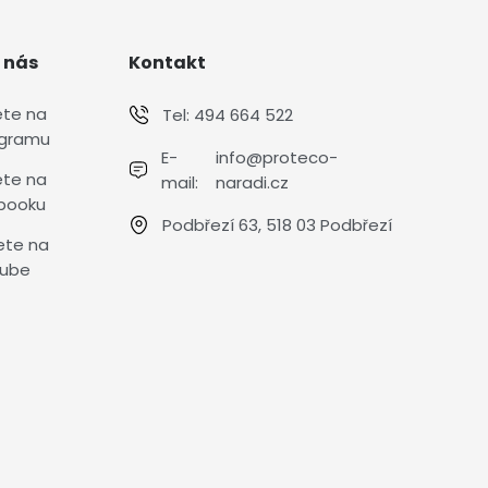
 nás
Kontakt
ete na
Tel:
494 664 522
agramu
E-
info@proteco-
ete na
mail:
naradi.cz
booku
Podbřezí 63, 518 03 Podbřezí
ete na
ube