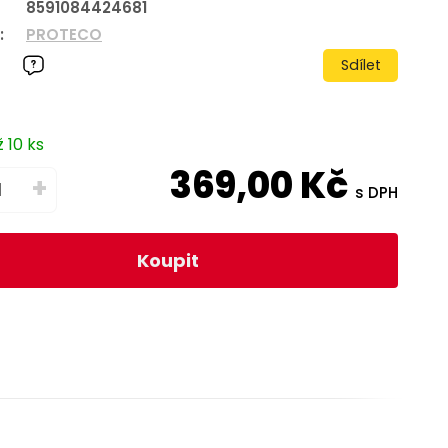
8591084424681
:
PROTECO
Sdílet
 10 ks
369,00
Kč
+
s DPH
Koupit