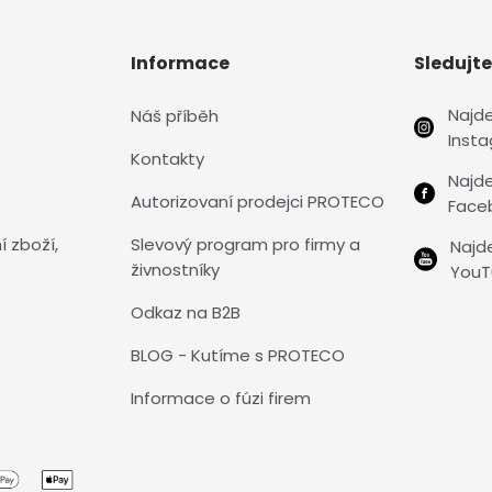
Informace
Sledujte
Najd
Náš příběh
Inst
Kontakty
Najd
Autorizovaní prodejci PROTECO
Face
í zboží,
Slevový program pro firmy a
Najd
živnostníky
YouT
Odkaz na B2B
BLOG - Kutíme s PROTECO
Informace o fúzi firem