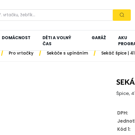
DOMÁCNOST
DĚTI A VOLNÝ
GARÁŽ
AKU
ČAS
PROGR
/
/
/
Pro vrtačky
Sekáče s upínáním
Sekáč špice | 4
SEKÁ
Špice, 
DPH:
Jednot
Kód 1: