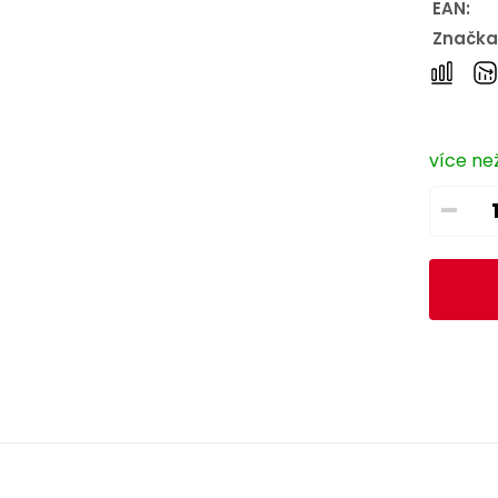
EAN:
Značka
více než
–