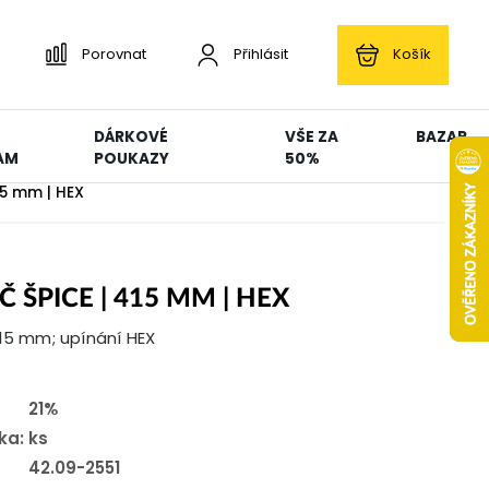
Porovnat
Přihlásit
Košík
DÁRKOVÉ
VŠE ZA
BAZAR
AM
POUKAZY
50%
15 mm | HEX
Č ŠPICE | 415 MM | HEX
415 mm; upínání HEX
21%
ka:
ks
42.09-2551