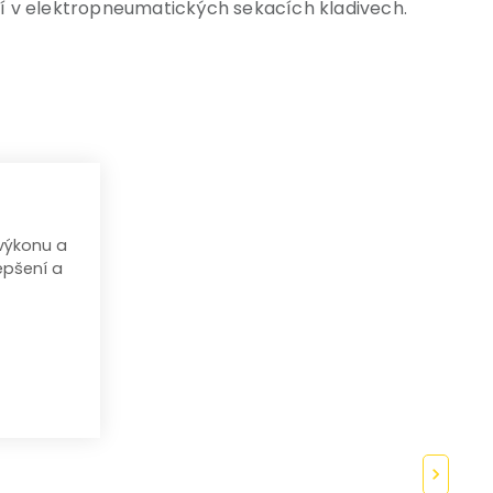
í v elektropneumatických sekacích kladivech.
výkonu a
epšení a