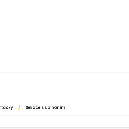
/
vrtačky
Sekáče s upínáním