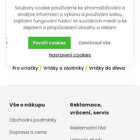
S válcovou stopkou
Soubory cookie používáme ke shromažďování a
analýze informací o výkonu a používání webu,
Použití: tvrdé i měkké dřevo, dřevotříska a překližka
zajištění fungování funkcí ze sociálních médií a ke
zlepšení a přizpůsobení obsahu a reklam.
Zařazení zboží
Povolit cookies
Zamítnout vše
Nastavení cookies
/
/
Dílna a stavba
Příslušenství k nářadí
/
/
Pro vrtačky
Vrtáky a závitníky
Vrtáky do dřeva
Vše o nákupu
Reklamace,
vrácení, servis
Obchodní podmínky
Reklamační řád
Doprava a cena
Vrácení zboží