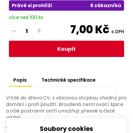
Právě si prohlíží
6 zákazníků
více než 100 ks
7,00
Kč
–
+
s DPH
Koupit
Popis
Technické specifikace
Vrták do dřeva CV, s válcovou stopkou vhodný pro
domácí i profi použití. Broušená centrovací špice
a obě postranní ostří umožňují přesné a čisté
vrtání.
Soubory cookies
Výhody a charakteristické znaky