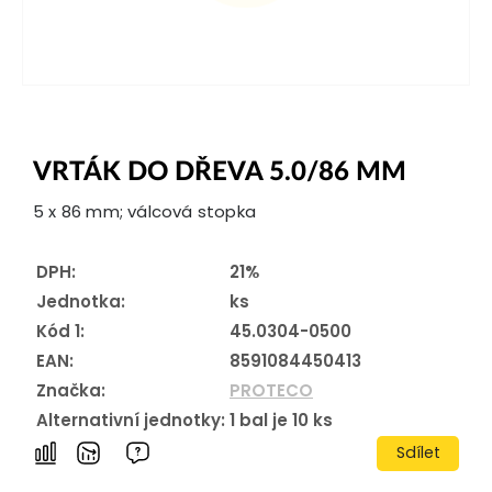
VRTÁK DO DŘEVA 5.0/86 MM
5 x 86 mm; válcová stopka
DPH:
21%
Jednotka:
ks
Kód 1:
45.0304-0500
EAN:
8591084450413
Značka:
PROTECO
Alternativní jednotky:
1
bal je
10
ks
Sdílet