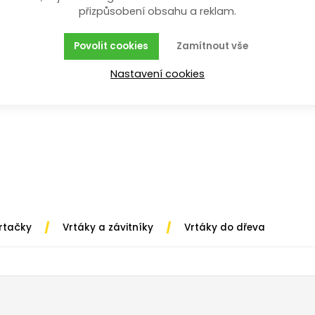
přizpůsobení obsahu a reklam.
omácí i profi použití. Broušená centrovací špice a obě 
Povolit cookies
Zamítnout vše
Nastavení cookies
/
/
vrtačky
Vrtáky a závitníky
Vrtáky do dřeva