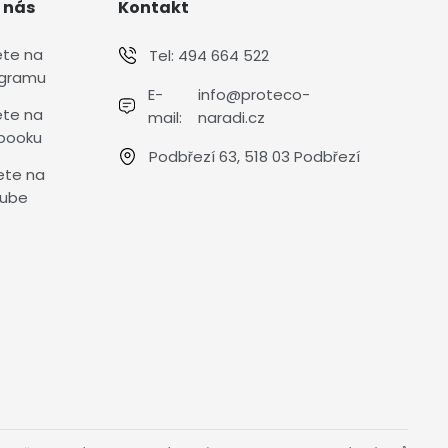
 nás
Kontakt
ete na
Tel:
494 664 522
agramu
E-
info@proteco-
ete na
mail:
naradi.cz
booku
Podbřezí 63, 518 03 Podbřezí
ete na
ube