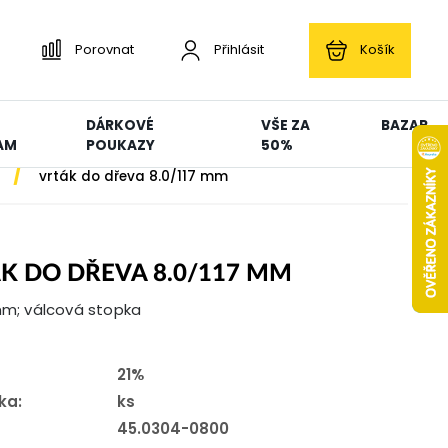
Porovnat
Přihlásit
Košík
DÁRKOVÉ
VŠE ZA
BAZAR
AM
POUKAZY
50%
/
vrták do dřeva 8.0/117 mm
K DO DŘEVA 8.0/117 MM
 mm; válcová stopka
21%
ka:
ks
45.0304-0800