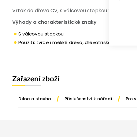
Vrták do dřeva CV, s válcovou stopkou vhodný pro d
Výhody a charakteristické znaky
S válcovou stopkou
Použití: tvrdé i měkké dřevo, dřevotříska a překližka
Zařazení zboží
/
/
Dílna a stavba
Příslušenství k nářadí
Pro 