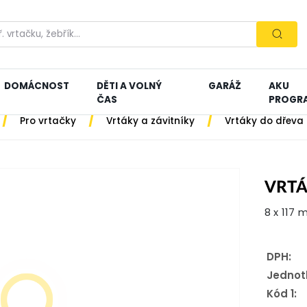
DOMÁCNOST
DĚTI A VOLNÝ
GARÁŽ
AKU
ČAS
PROGR
/
/
/
Pro vrtačky
Vrtáky a závitníky
Vrtáky do dřeva
VRTÁ
8 x 117
DPH:
Jednot
Kód 1: