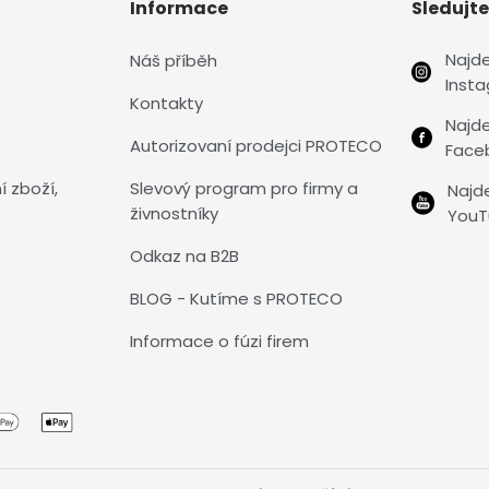
Informace
Sledujte
Najd
Náš příběh
Inst
Kontakty
Najd
Autorizovaní prodejci PROTECO
Face
í zboží,
Slevový program pro firmy a
Najd
živnostníky
YouT
Odkaz na B2B
BLOG - Kutíme s PROTECO
Informace o fúzi firem