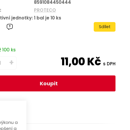
8591084450444
:
PROTECO
tivní jednotky:
1
bal je
10
ks
Sdílet
 100 ks
11,00
Kč
+
s DPH
Koupit
výkonu a
epšení a