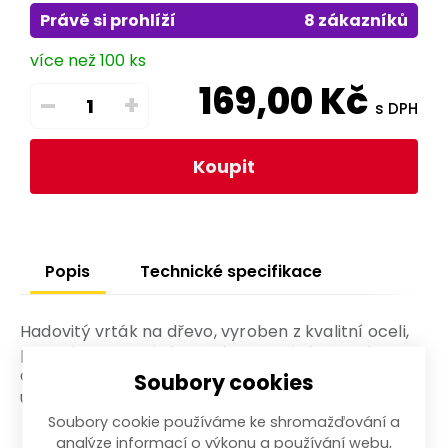
Právě si prohlíží
8 zákazníků
více než 100 ks
169,00
Kč
–
+
s DPH
Koupit
Popis
Technické specifikace
Hadovitý vrták na dřevo, vyroben z kvalitní oceli,
přesné zpracování, slouží pro vrtání přesných děr
do neštípavých materiálů, pro neprotáčivé
Soubory cookies
upínání má vrták šestihrannou stopku.
Soubory cookie používáme ke shromažďování a
analýze informací o výkonu a používání webu,