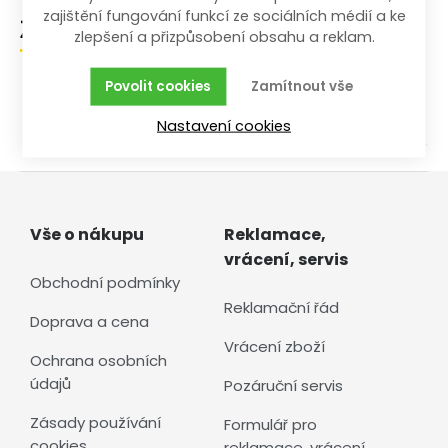
zajištění fungování funkcí ze sociálních médií a ke
Zařazení zboží
zlepšení a přizpůsobení obsahu a reklam.
Povolit cookies
Zamítnout vše
/
/
Dílna a stavba
Příslušenství k nářadí
/
/
Pro vrtačky
Vrtáky a závitníky
Vrtáky do dřeva
Nastavení cookies
Vše o nákupu
Reklamace,
vrácení, servis
Obchodní podmínky
Reklamační řád
Doprava a cena
Vrácení zboží
Ochrana osobních
údajů
Pozáruční servis
Zásady používání
Formulář pro
cookies
reklamace, vrácení