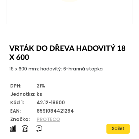
VRTÁK DO DŘEVA HADOVITÝ 18
X 600
18 x 600 mm; hadovitý; 6-hranná stopka
DPH:
21%
Jednotka:
ks
Kód 1:
42.12-18600
EAN:
8591084421284
Značka:
PROTECO
Sdílet