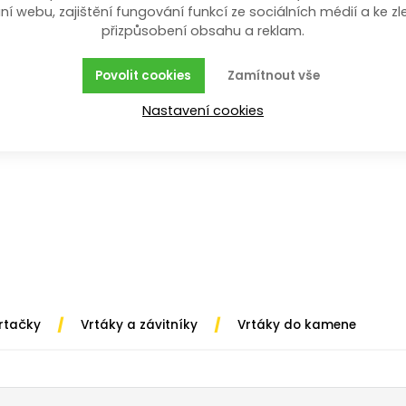
ní webu, zajištění fungování funkcí ze sociálních médií a ke zl
přizpůsobení obsahu a reklam.
ácí i profi použití.
Povolit cookies
Zamítnout vše
Nastavení cookies
/
/
vrtačky
Vrtáky a závitníky
Vrtáky do kamene