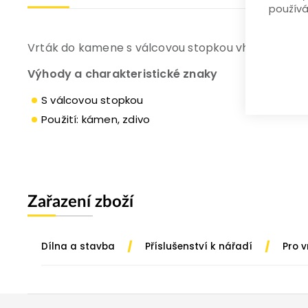
používá
Vrták do kamene s válcovou stopkou vhodný pro dom
Výhody a charakteristické znaky
S válcovou stopkou
Použití: kámen, zdivo
Zařazení zboží
/
/
Dílna a stavba
Příslušenství k nářadí
Pro 