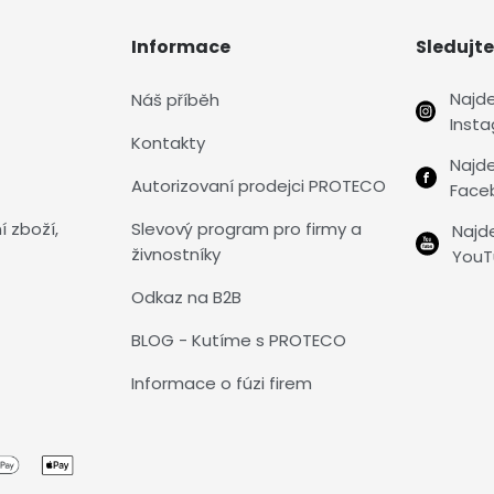
Informace
Sledujte
Najd
Náš příběh
Inst
Kontakty
Najd
Autorizovaní prodejci PROTECO
Face
í zboží,
Slevový program pro firmy a
Najd
živnostníky
YouT
Odkaz na B2B
BLOG - Kutíme s PROTECO
Informace o fúzi firem