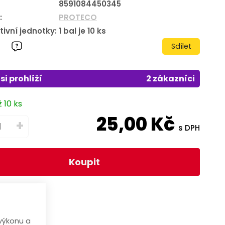
8591084450345
:
PROTECO
tivní jednotky:
1
bal je
10
ks
Sdílet
si prohlíží
2 zákazníci
 10 ks
25,00
Kč
+
s DPH
Koupit
výkonu a