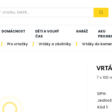
DOMÁCNOST
DĚTI A VOLNÝ
GARÁŽ
AKU
ČAS
PROGR
/
/
/
Pro vrtačky
Vrtáky a závitníky
Vrtáky do kame
VRTÁ
7 x 100
DPH:
Jednot
Kód 1: