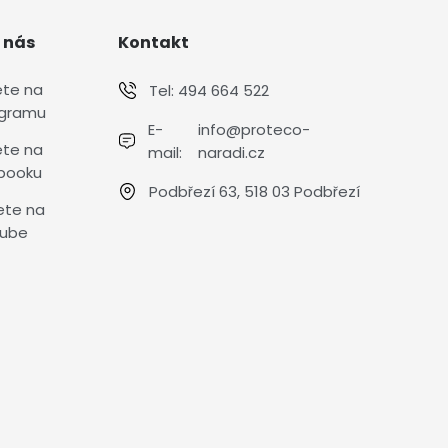
 nás
Kontakt
ete na
Tel:
494 664 522
agramu
E-
info@proteco-
ete na
mail:
naradi.cz
booku
Podbřezí 63, 518 03 Podbřezí
ete na
ube