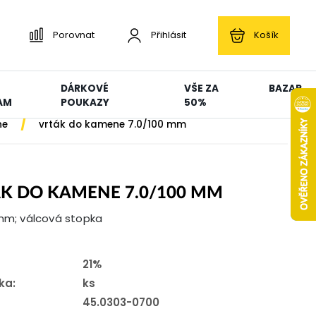
Porovnat
Přihlásit
Košík
DÁRKOVÉ
VŠE ZA
BAZAR
AM
POUKAZY
50%
/
ne
vrták do kamene 7.0/100 mm
K DO KAMENE 7.0/100 MM
 mm; válcová stopka
21%
ka:
ks
45.0303-0700