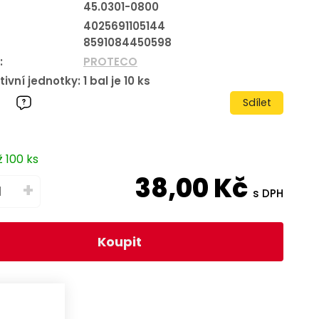
45.0301-0800
4025691105144
8591084450598
:
PROTECO
tivní jednotky:
1
bal je
10
ks
Sdílet
 100 ks
38,00
Kč
+
s DPH
Koupit