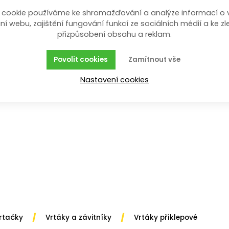
 cookie používáme ke shromažďování a analýze informací o 
ní webu, zajištění fungování funkcí ze sociálních médií a ke zl
přizpůsobení obsahu a reklam.
é speciální oceli s vysokou houževnatostí a pružností. 
eciální slitinou.
Povolit cookies
Zamítnout vše
Nastavení cookies
/
/
vrtačky
Vrtáky a závitníky
Vrtáky příklepové