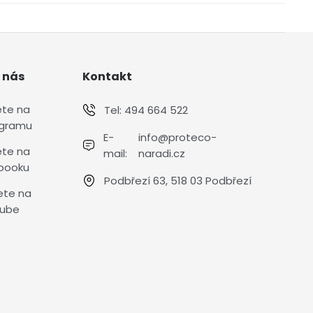
 nás
Kontakt
ete na
Tel:
494 664 522
agramu
E-
info@proteco-
ete na
mail:
naradi.cz
booku
Podbřezí 63, 518 03 Podbřezí
ete na
ube