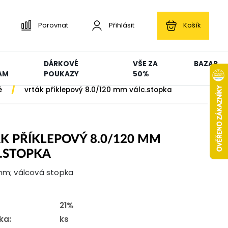
Porovnat
Přihlásit
Košík
DÁRKOVÉ
VŠE ZA
BAZAR
AM
POUKAZY
50%
/
é
vrták příklepový 8.0/120 mm válc.stopka
K PŘÍKLEPOVÝ 8.0/120 MM
.STOPKA
 mm; válcová stopka
21%
ka:
ks