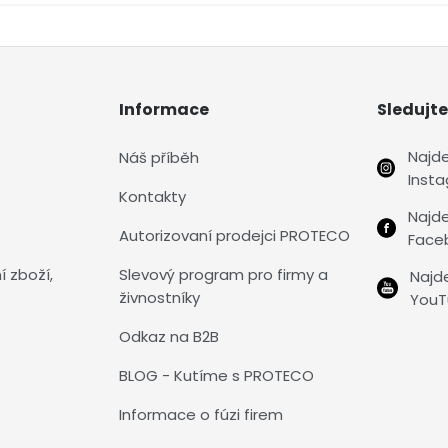
Informace
Sledujte
Najd
Náš příběh
Inst
Kontakty
Najd
Autorizovaní prodejci PROTECO
Face
í zboží,
Slevový program pro firmy a
Najd
živnostníky
YouT
Odkaz na B2B
BLOG - Kutíme s PROTECO
Informace o fúzi firem