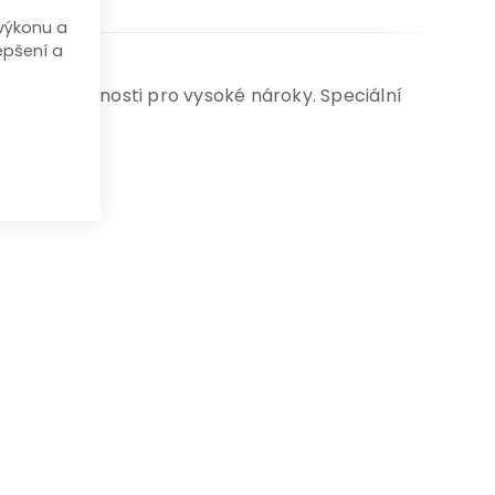
výkonu a
epšení a
Dobré vlastnosti pro vysoké nároky. Speciální