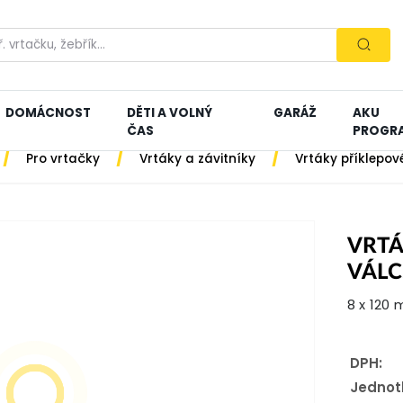
DOMÁCNOST
DĚTI A VOLNÝ
GARÁŽ
AKU
ČAS
PROGR
/
/
/
Pro vrtačky
Vrtáky a závitníky
Vrtáky příklepov
VRTÁ
VÁLC
8 x 120
DPH:
Jednot