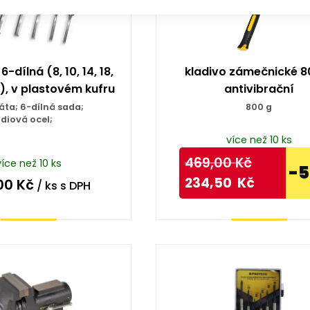
-dílná (8, 10, 14, 18,
kladivo zámečnické 8
), v plastovém kufru
antivibrační
áta; 6-dílná sada;
800 g
iová ocel;
více než 10 ks
469,00
Kč
více než 10 ks
-
234,50
Kč
00
Kč
/ ks
s DPH
Koupit
Koupit