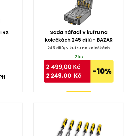
 TRX
Sada nářadí v kufru na
kolečkách 245 dílů - BAZAR
245 dílů; v kufru na kolečkách
2 ks
2 499,00
Kč
-10%
2 249,00
Kč
PH
Koupit