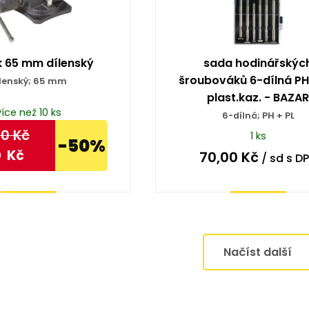
k 65 mm dílenský
sada hodinářskýc
šroubováků 6-dílná PH
lenský; 65 mm
plast.kaz. - BAZAR
více než 10 ks
6-dílná; PH + PL
00
Kč
1 ks
-50%
0
Kč
70,00
Kč
/ sd
s D
Koupit
Koupit
Načíst další