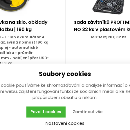
vka na sklo, obklady
sada závitníků PROFI 
lažbu | 190 kg
NO 32 ks v plastovém k
C • Li-Ion akumulátor 4
M3-M12; NO; 32 ks
x. svislá nosnost 190 kg
isplej • automatické
odtlaku • průměr
 mm • nabíjení přes USB-
 1,3 kg
více než 10 ks
více než 10 ks
Soubory cookies
,00
Kč
1 039,00
Kč
/ ks
s DPH
/ ks
s 
 cookie používáme ke shromažďování a analýze informací o 
ní webu, zajištění fungování funkcí ze sociálních médií a ke zl
přizpůsobení obsahu a reklam.
Koupit
Koupit
Povolit cookies
Zamítnout vše
Nastavení cookies