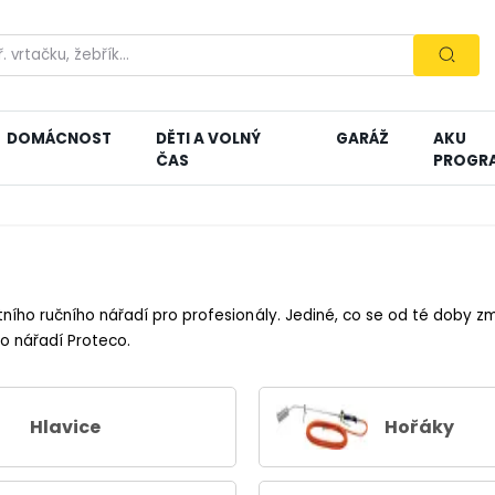
DOMÁCNOST
DĚTI A VOLNÝ
GARÁŽ
AKU
ČAS
PROGR
ního ručního nářadí pro profesionály. Jediné, co se od té doby změ
ho nářadí Proteco.
Hlavice
Hořáky