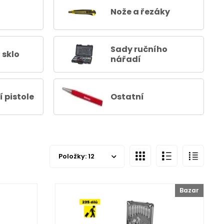
Nože a řezáky
Sady ručního
 sklo
nářadí
 pistole
Ostatní
Položky:
12
Bazar