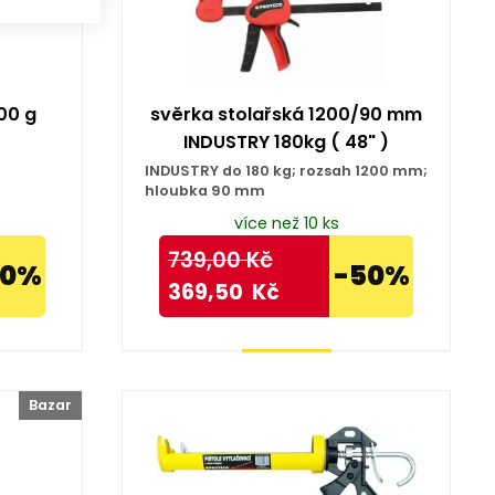
00 g
svěrka stolařská 1200/90 mm
INDUSTRY 180kg ( 48" )
INDUSTRY do 180 kg; rozsah 1200 mm;
hloubka 90 mm
více než 10 ks
739,00
Kč
50%
-50%
369,50
Kč
Koupit
Bazar