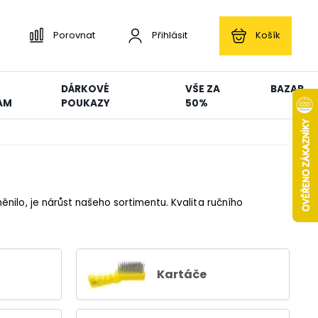
Porovnat
Přihlásit
Košík
DÁRKOVÉ
VŠE ZA
BAZAR
AM
POUKAZY
50%
nilo, je nárůst našeho sortimentu. Kvalita ručního
Kartáče