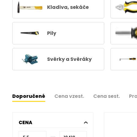
Kladiva, sekáče
Pily
Svěrky a Svěráky
Doporučené
Cena vzest.
Cena sest.
Pr
CENA