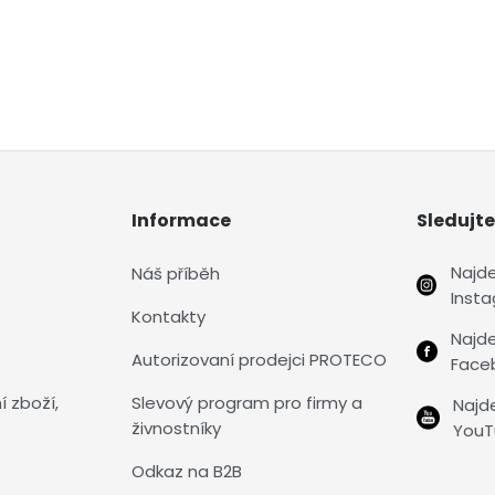
Informace
Sledujte
Najd
Náš příběh
Inst
Kontakty
Najd
Autorizovaní prodejci PROTECO
Face
í zboží,
Slevový program pro firmy a
Najd
živnostníky
YouT
Odkaz na B2B