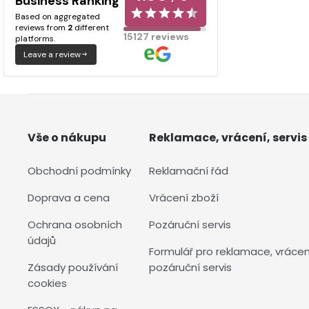
Business Ranking
Based on aggregated
reviews from
2
different
15127 reviews
platforms.
Leave a review
Vše o nákupu
Reklamace, vrácení, servis
Obchodní podmínky
Reklamační řád
Doprava a cena
Vrácení zboží
Ochrana osobních
Pozáruční servis
údajů
Formulář pro reklamace, vrácen
Zásady používání
pozáruční servis
cookies