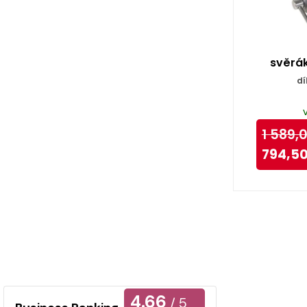
svěrá
dí
1 589,
794,5
4.66
/ 5