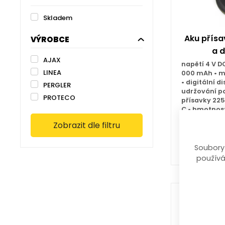
Skladem
Aku přísa
VÝROBCE
a d
AJAX
napětí 4 V D
LINEA
000 mAh • ma
• digitální d
PERGLER
udržování p
PROTECO
přísavky 225
C • hmotnost
Zobrazit dle filtru
1 299
Soubory
používá