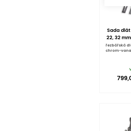
Sada dlát 6
22, 32 mm
řezbářská dl
chrom-vanad
799,