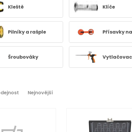
Kleště
Klíče
Pilníky a rašple
Přísavky na
Šroubováky
Vytlačovací
odejnost
Nejnovější