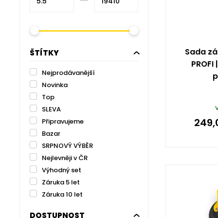
–⁠
Sada zá
ŠTÍTKY
PROFI |
Nejprodávanější
p
Novinka
Top
SLEVA
249,
Připravujeme
Bazar
SRPNOVÝ VÝBĚR
Nejlevněji v ČR
Výhodný set
Záruka 5 let
Záruka 10 let
DOSTUPNOST