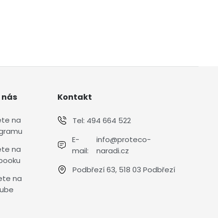
 nás
Kontakt
ete na
Tel:
494 664 522
agramu
E-
info@proteco-
ete na
mail:
naradi.cz
booku
Podbřezí 63, 518 03 Podbřezí
ete na
ube