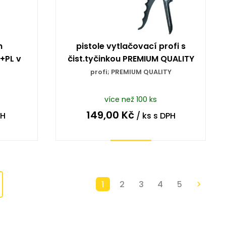
h
pistole vytlačovací profi s
+PL v
čist.tyčinkou PREMIUM QUALITY
profi; PREMIUM QUALITY
více než 100 ks
149,00
Kč
PH
/ ks
s DPH
Koupit
1
2
3
4
5