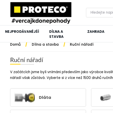
NEJPRODÁVANĚJŠÍ
DÍLNA A
ZAHRADA
STAVBA
/
/
Domů
Dílna a stavba
Ruční nářadí
Ruční nářadí
V začátcích jsme byli vnímáni především jako výrobce kvalit
nářadí však zůstává. Vyberte si z více než 1500 druhů ruční
Dláta