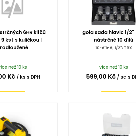
strčných 6HR klíčů
gola sada hlavic 1/2"
 9 ks | s kuličkou |
nástrčné 10 dílů
rodloužené
10-dílná; 1/2"; TRX
více než 10 ks
více než 10 ks
00
Kč
599,00
Kč
/ ks
s DPH
/ sd
s D
Koupit
Koupit