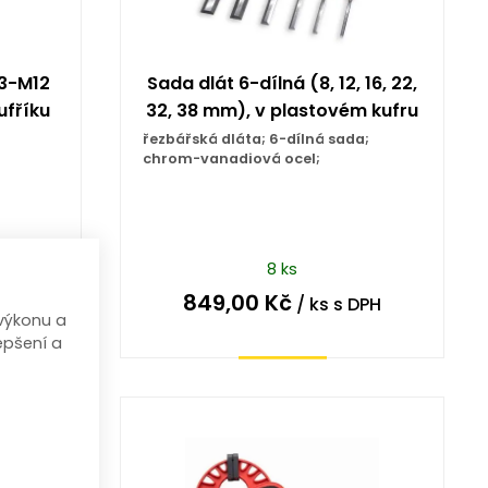
M3-M12
Sada dlát 6-dílná (8, 12, 16, 22,
ufříku
32, 38 mm), v plastovém kufru
řezbářská dláta; 6-dílná sada;
chrom-vanadiová ocel;
8 ks
849,00
Kč
DPH
/ ks
s DPH
výkonu a
epšení a
Koupit