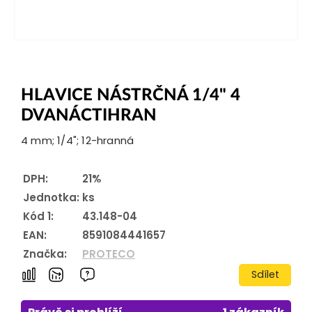
HLAVICE NÁSTRČNÁ 1/4" 4
DVANÁCTIHRAN
4 mm; 1/4"; 12-hranná
DPH:
21%
Jednotka:
ks
Kód 1:
43.148-04
EAN:
8591084441657
Značka:
PROTECO
Sdílet