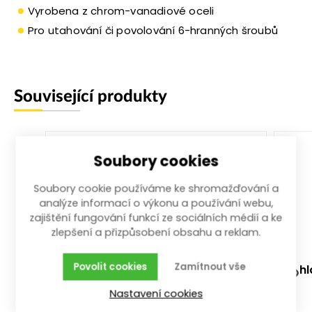
Vyrobena z chrom-vanadiové oceli
Pro utahování či povolování 6-hranných šroubů
Související produkty
Soubory cookies
Soubory cookie používáme ke shromažďování a
analýze informací o výkonu a používání webu,
zajištění fungování funkcí ze sociálních médií a ke
zlepšení a přizpůsobení obsahu a reklam.
Povolit cookies
Zamítnout vše
ráčna přepínací 1/4" na bity
hl
1/4"
Nastavení cookies