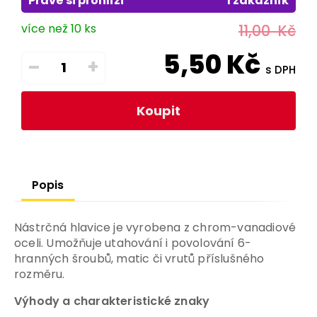
Právě si prohlíží
1 zákazník
více než 10 ks
11,00
Kč
5,50
Kč
–
+
s DPH
Koupit
Popis
Nástrčná hlavice je vyrobena z chrom-vanadiové
oceli. Umožňuje utahování i povolování 6-
hranných šroubů, matic či vrutů příslušného
rozměru.
Výhody a charakteristické znaky