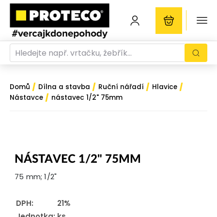
/
/
/
/
Domů
Dílna a stavba
Ruční nářadí
Hlavice
/
Nástavce
nástavec 1/2" 75mm
NÁSTAVEC 1/2" 75MM
75 mm; 1/2"
DPH:
21%
Jednotka:
ks