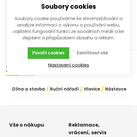
celokovová 250 mm
Soubory cookies
250 mm; 1/4", 3/8", 1/2"
Soubory cookie používáme ke shromažďování a
analýze informací o výkonu a používání webu,
více než 10 ks
zajištění fungování funkcí ze sociálních médií a ke
499,00
Kč
/ ks
s DPH
zlepšení a přizpůsobení obsahu a reklam.
Koupit
Povolit cookies
Zamítnout vše
Nastavení cookies
Zařazení zboží
/
/
/
Dílna a stavba
Ruční nářadí
Hlavice
Nástavce
Vše o nákupu
Reklamace,
vrácení, servis