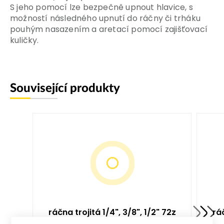
S jeho pomocí lze bezpečně upnout hlavice, s
možností následného upnutí do ráčny či trháku
pouhým nasazením a aretací pomocí zajišťovací
kuličky.
Související produkty
ráčna trojitá 1/4", 3/8", 1/2" 72z
rá