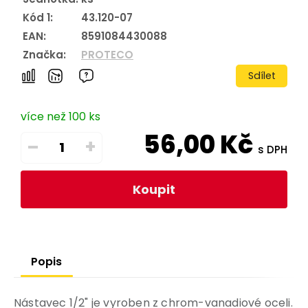
Kód 1:
43.120-07
EAN:
8591084430088
Značka:
PROTECO
Sdílet
více než 100 ks
56,00
Kč
–
+
s DPH
Koupit
Popis
Nástavec 1/2" je vyroben z chrom-vanadiové oceli.