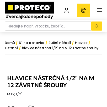
/
/
/
/
Domů
Dílna a stavba
Ruční nářadí
Hlavice
/
Ostatní
hlavice nástrčná 1/2" na M 12 závrtné šrouby
HLAVICE NÁSTRČNÁ 1/2" NA M
12 ZÁVRTNÉ ŠROUBY
M 12; 1/2"