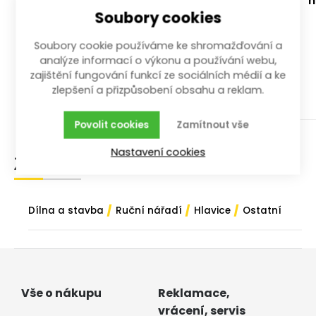
ráčna trojitá 1/4", 3/8", 1/2" 72z
h
Soubory cookies
celokovová 250 mm
250 mm; 1/4", 3/8", 1/2"
Soubory cookie používáme ke shromažďování a
analýze informací o výkonu a používání webu,
více než 10 ks
zajištění fungování funkcí ze sociálních médií a ke
499,00
Kč
zlepšení a přizpůsobení obsahu a reklam.
/ ks
s DPH
Koupit
Povolit cookies
Zamítnout vše
Nastavení cookies
Zařazení zboží
/
/
/
Dílna a stavba
Ruční nářadí
Hlavice
Ostatní
Vše o nákupu
Reklamace,
vrácení, servis