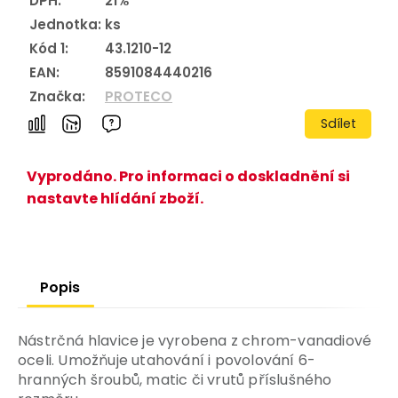
DPH:
21%
Jednotka:
ks
Kód 1:
43.1210-12
EAN:
8591084440216
Značka:
PROTECO
Sdílet
Vyprodáno. Pro informaci o doskladnění si
nastavte hlídání zboží.
Popis
Nástrčná hlavice je vyrobena z chrom-vanadiové
oceli. Umožňuje utahování i povolování 6-
hranných šroubů, matic či vrutů příslušného