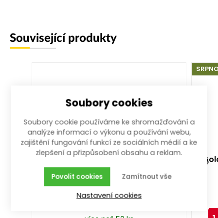
Související produkty
SRPNO
Soubory cookies
Soubory cookie používáme ke shromažďování a
analýze informací o výkonu a používání webu,
zajištění fungování funkcí ze sociálních médií a ke
zlepšení a přizpůsobení obsahu a reklam.
ráčna přepínací 1/4" na bity
Gola
1/4"
Povolit cookies
Zamítnout vše
Nastavení cookies