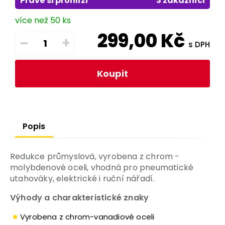
Právě si prohlíží
3 zákazníci
více než 50 ks
299,00
Kč
–
+
s DPH
Koupit
Popis
Redukce průmyslová, vyrobena z chrom -
molybdenové oceli, vhodná pro pneumatické
utahováky, elektrické i ruční nářadí.
Výhody a charakteristické znaky
Vyrobena z chrom-vanadiové oceli