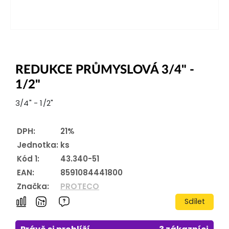
REDUKCE PRŮMYSLOVÁ 3/4" -
1/2"
3/4" - 1/2"
DPH:
21%
Jednotka:
ks
Kód 1:
43.340-51
EAN:
8591084441800
Značka:
PROTECO
Sdílet