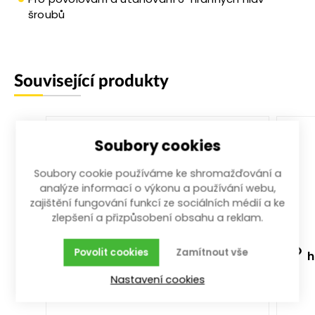
šroubů
Související produkty
Soubory cookies
Soubory cookie používáme ke shromažďování a
analýze informací o výkonu a používání webu,
zajištění fungování funkcí ze sociálních médií a ke
zlepšení a přizpůsobení obsahu a reklam.
Povolit cookies
Zamítnout vše
ráčna trojitá 1/4", 3/8", 1/2" 72z
h
celokovová 250 mm
Nastavení cookies
250 mm; 1/4", 3/8", 1/2"