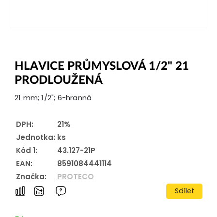
HLAVICE PRŮMYSLOVÁ 1/2" 21
PRODLOUŽENÁ
21 mm; 1/2"; 6-hranná
DPH:
21%
Jednotka:
ks
Kód 1:
43.127-21P
EAN:
8591084441114
Značka:
PROTECO
Sdílet