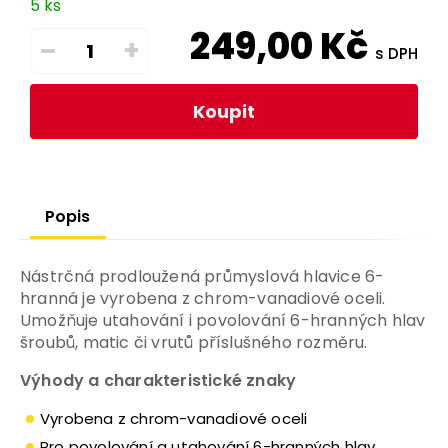
5 ks
249,00
Kč
–
+
s DPH
Koupit
Popis
Nástrčná prodloužená průmyslová hlavice 6-
hranná je vyrobena z chrom-vanadiové oceli.
Umožňuje utahování i povolování 6-hranných hlav
šroubů, matic či vrutů příslušného rozměru.
Výhody a charakteristické znaky
Vyrobena z chrom-vanadiové oceli
Pro povolování a utahování 6-hranných hlav