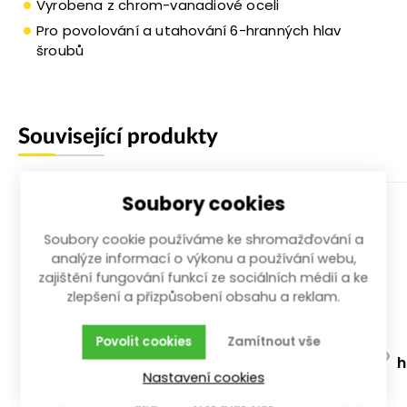
Vyrobena z chrom-vanadiové oceli
Pro povolování a utahování 6-hranných hlav
šroubů
Související produkty
Soubory cookies
Soubory cookie používáme ke shromažďování a
analýze informací o výkonu a používání webu,
zajištění fungování funkcí ze sociálních médií a ke
zlepšení a přizpůsobení obsahu a reklam.
Povolit cookies
Zamítnout vše
ráčna trojitá 1/4", 3/8", 1/2" 72z
h
Nastavení cookies
celokovová 250 mm