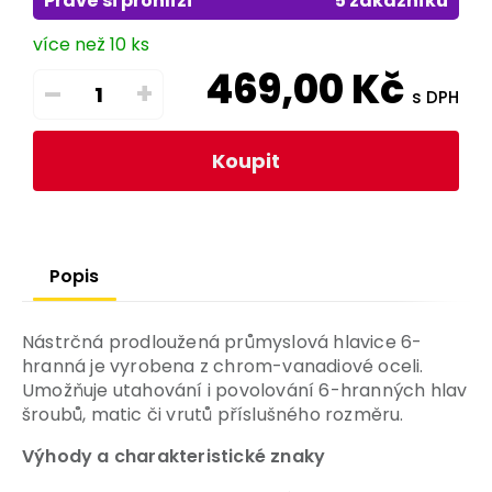
Právě si prohlíží
5 zákazníků
více než 10 ks
469,00
Kč
–
+
s DPH
Koupit
Popis
Nástrčná prodloužená průmyslová hlavice 6-
hranná je vyrobena z chrom-vanadiové oceli.
Umožňuje utahování i povolování 6-hranných hlav
šroubů, matic či vrutů příslušného rozměru.
Výhody a charakteristické znaky