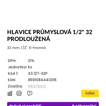
HLAVICE PRŮMYSLOVÁ 1/2" 32
PRODLOUŽENÁ
32 mm; 1/2"; 6-hranná
DPH:
21%
Jednotka:
ks
Kód 1:
43.127-32P
EAN:
8591084441206
Značka:
PROTECO
Sdílet