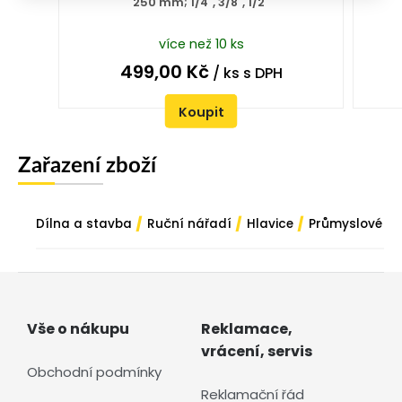
250 mm; 1/4", 3/8", 1/2"
více než 10 ks
499,00
Kč
/ ks
s DPH
Koupit
Zařazení zboží
/
/
/
Dílna a stavba
Ruční nářadí
Hlavice
Průmyslové
Vše o nákupu
Reklamace,
vrácení, servis
Obchodní podmínky
Reklamační řád