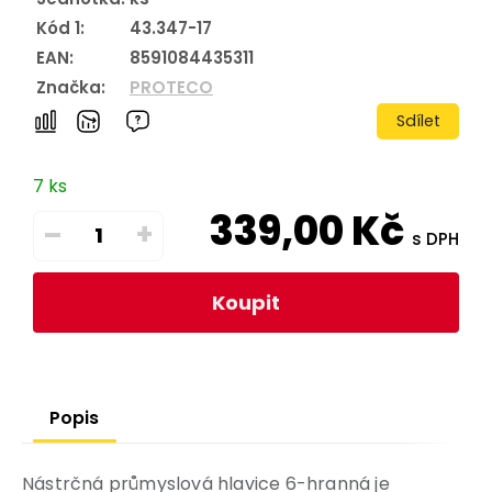
Kód 1:
43.347-17
EAN:
8591084435311
Značka:
PROTECO
Sdílet
7 ks
339,00
Kč
–
+
s DPH
Koupit
Popis
Nástrčná průmyslová hlavice 6-hranná je