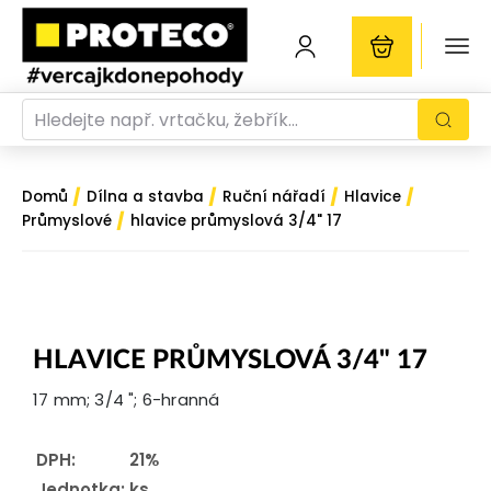
/
/
/
/
Domů
Dílna a stavba
Ruční nářadí
Hlavice
/
Průmyslové
hlavice průmyslová 3/4" 17
HLAVICE PRŮMYSLOVÁ 3/4" 17
17 mm; 3/4 "; 6-hranná
DPH:
21%
Jednotka:
ks