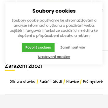
Soubory cookies
ráčna přepínací 3/4" 510 mm s
vyhaz. 24z.
Soubory cookie používáme ke shromažďování a
analýze informací o výkonu a používání webu,
510 mm; 3/4"
zajištění fungování funkcí ze sociálních médií a ke
více než 10 ks
zlepšení a přizpůsobení obsahu a reklam.
1 409,00
Kč
/ ks
s DPH
Povolit cookies
Zamítnout vše
Koupit
Nastavení cookies
Zařazení zboží
/
/
/
Dílna a stavba
Ruční nářadí
Hlavice
Průmyslové