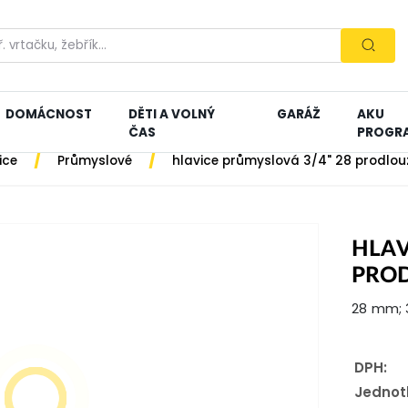
DOMÁCNOST
DĚTI A VOLNÝ
GARÁŽ
AKU
ČAS
PROGR
/
/
ice
Průmyslové
hlavice průmyslová 3/4" 28 prodlo
HLAV
PRO
28 mm; 
DPH:
Jednot