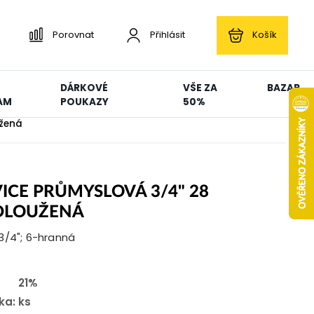
Porovnat
Přihlásit
Košík
DÁRKOVÉ
VŠE ZA
BAZAR
AM
POUKAZY
50%
užená
ICE PRŮMYSLOVÁ 3/4" 28
DLOUŽENÁ
3/4"; 6-hranná
21%
ka:
ks