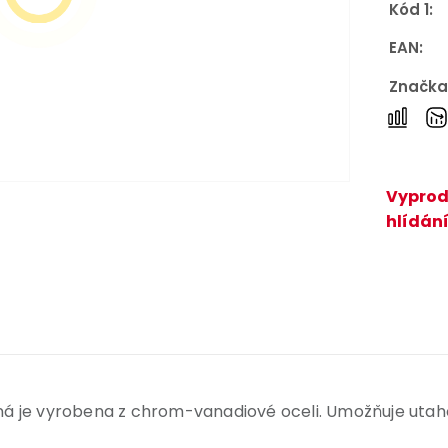
Kód 1:
EAN:
Značka
Vyprod
hlídání
á je vyrobena z chrom-vanadiové oceli. Umožňuje utaho