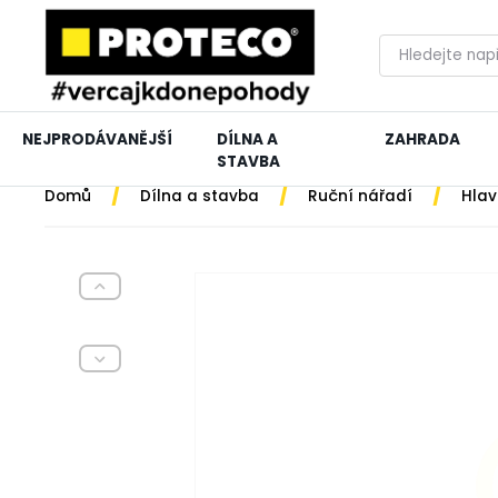
NEJPRODÁVANĚJŠÍ
DÍLNA A
ZAHRADA
STAVBA
/
/
/
Domů
Dílna a stavba
Ruční nářadí
Hlav