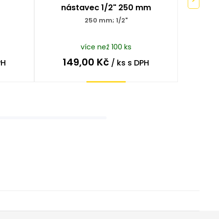
nástavec 1/2" 250 mm
vr
250 mm; 1/2"
více než 100 ks
149,00
Kč
18
PH
/ ks
s DPH
Koupit