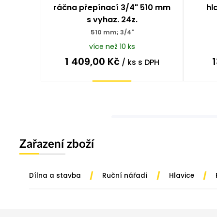
ráčna přepínací 3/4" 510 mm
hl
s vyhaz. 24z.
510 mm; 3/4"
více než 10 ks
1 409,00
Kč
/ ks
s DPH
Koupit
Zařazení zboží
/
/
/
Dílna a stavba
Ruční nářadí
Hlavice