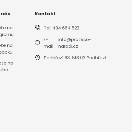
 nás
Kontakt
ete na
Tel:
494 664 522
agramu
E-
info@proteco-
ete na
mail:
naradi.cz
booku
Podbřezí 63, 518 03 Podbřezí
ete na
ube