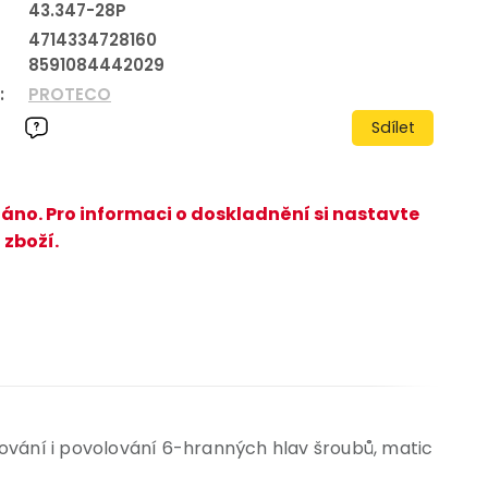
43.347-28P
4714334728160
8591084442029
:
PROTECO
Sdílet
áno. Pro informaci o doskladnění si nastavte
 zboží.
vání i povolování 6-hranných hlav šroubů, matic