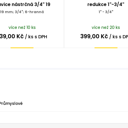
avice nástrčná 3/4" 19
redukce 1"-3/4"
19 mm; 3/4"; 6-hranná
1" - 3/4"
více než 10 ks
více než 20 ks
139,00
Kč
399,00
Kč
/ ks
s DPH
/ ks
s D
Koupit
Koupit
Průmyslové