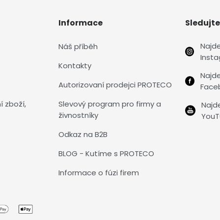
Informace
Sledujte
Najd
Náš příběh
Inst
Kontakty
Najd
Autorizovaní prodejci PROTECO
Face
í zboží,
Slevový program pro firmy a
Najd
živnostníky
YouT
Odkaz na B2B
BLOG - Kutíme s PROTECO
Informace o fúzi firem