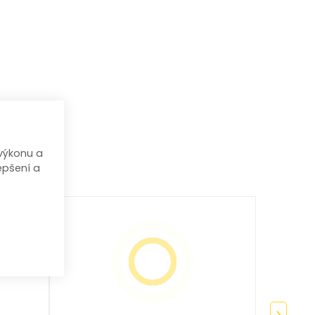
výkonu a
epšení a