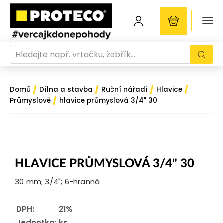
/
/
/
/
Domů
Dílna a stavba
Ruční nářadí
Hlavice
/
Průmyslové
hlavice průmyslová 3/4" 30
HLAVICE PRŮMYSLOVÁ 3/4" 30
30 mm; 3/4"; 6-hranná
DPH:
21%
Jednotka:
ks