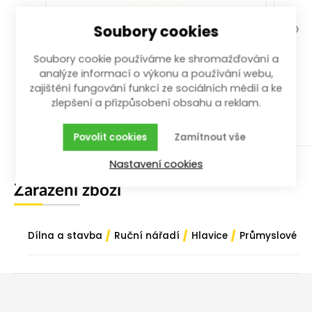
Soubory cookies
ráčna přepínací 3/4" 510 mm s
vyhaz. 24z.
Soubory cookie používáme ke shromažďování a
analýze informací o výkonu a používání webu,
510 mm; 3/4"
zajištění fungování funkcí ze sociálních médií a ke
více než 10 ks
zlepšení a přizpůsobení obsahu a reklam.
1 409,00
Kč
/ ks
s DPH
Povolit cookies
Zamítnout vše
Koupit
Nastavení cookies
Zařazení zboží
/
/
/
Dílna a stavba
Ruční nářadí
Hlavice
Průmyslové