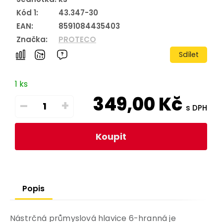
Kód 1:
43.347-30
EAN:
8591084435403
Značka:
PROTECO
Sdílet
1 ks
349,00
Kč
–
+
s DPH
Koupit
Popis
Nástrčná průmyslová hlavice 6-hranná je