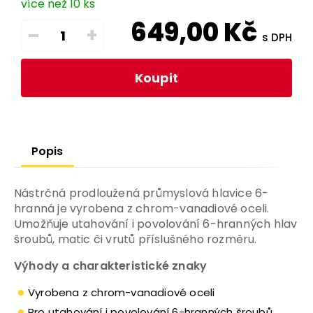
více než 10 ks
649,00
Kč
–
+
s DPH
Koupit
Popis
Nástrčná prodloužená průmyslová hlavice 6-
hranná je vyrobena z chrom-vanadiové oceli.
Umožňuje utahování i povolování 6-hranných hlav
šroubů, matic či vrutů příslušného rozměru.
Výhody a charakteristické znaky
Vyrobena z chrom-vanadiové oceli
Pro utahování i povolování 6-hranných šroubů