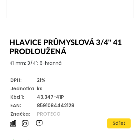
HLAVICE PRŮMYSLOVÁ 3/4" 41
PRODLOUŽENÁ
41 mm; 3/4"; 6-hranná
DPH:
21%
Jednotka:
ks
Kód 1:
43.347-41P
EAN:
8591084442128
Značka:
PROTECO
Sdílet