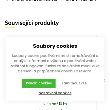
Související produkty
Soubory cookies
Soubory cookie používáme ke shromažďování a
analýze informací o výkonu a používání webu,
zajištění fungování funkcí ze sociálních médií a ke
zlepšení a přizpůsobení obsahu a reklam.
Povolit cookies
Zamítnout vše
ráčna přepínací 3/4" 510 mm s
vyhaz. 24z.
Nastavení cookies
510 mm; 3/4"
více než 10 ks