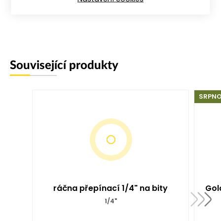
Ergonomicky tvarovaná rukojeť
Související produkty
SRPNO
ráčna přepínací 1/4" na bity
Gola
1/4"