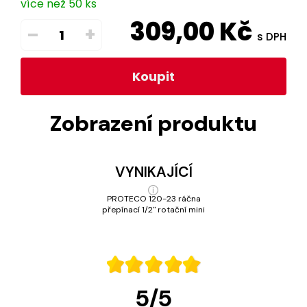
více než 50 ks
309,00
Kč
–
+
s DPH
Koupit
Zobrazení produktu
VYNIKAJÍCÍ
PROTECO 120-23 ráčna
přepínací 1/2" rotační mini
5
/
5