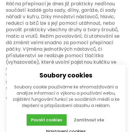
Ráčna přepínací je dnes již prakticky nedílnou
součástí každé gola sady, dílny, garáže, či sady
nářadí v kufru. Díky množství nástavců, hlavic,
redukcí a bitů lze s její pomocí utáhnout, nebo
povolit prakticky všechny druhy a tvary šroubů,
matic a vrutů. Režim povolování, či utahování se
dá změnit velmi snadno za pomocí přepínací
páčky. Výměna jednotlivých nástavců, či
příslušenství se realizuje pomocí tlačítka
(vyhazovače), které uvolní pojistnou kuličku ve
čtyřhranu. Tělo ráčny tvoří velmi kvalitní chrom-
Soubory cookies
vanadiová ocel. Ergonomicky tvarovaná rukojeť
garantuje vysokou míru bezpečnosti a zároveň
Soubory cookie používáme ke shromažďování a
snižuje námahu na minimum.
analýze informací o výkonu a používání webu,
Výhody a charakteristické znaky
zajištění fungování funkcí ze sociálních médií a ke
zlepšení a přizpůsobení obsahu a reklam.
Pro povolování nebo utahování šroubů, matic, vrutů
Změna režimu pomocí přepínací páčky
Povolit cookies
Zamítnout vše
Tělo vyrobeno z chrom-vanadiové oceli
Nastavení cookies