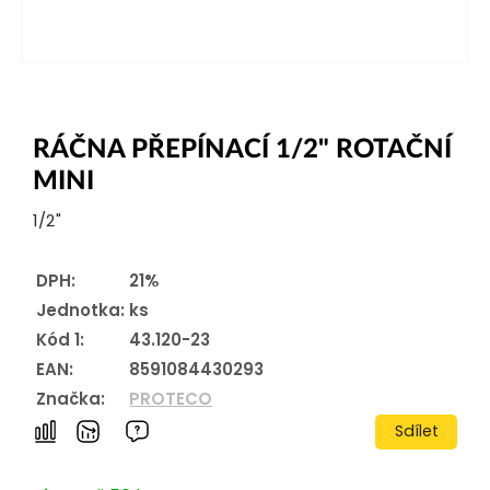
RÁČNA PŘEPÍNACÍ 1/2" ROTAČNÍ
MINI
1/2"
DPH:
21%
Jednotka:
ks
Kód 1:
43.120-23
EAN:
8591084430293
Značka:
PROTECO
Sdílet