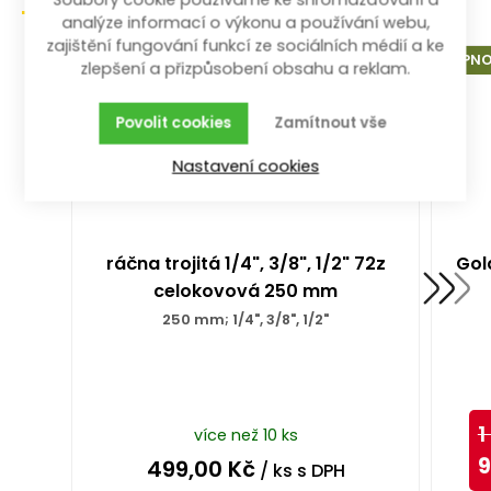
Soubory cookie používáme ke shromažďování a
analýze informací o výkonu a používání webu,
zajištění fungování funkcí ze sociálních médií a ke
SRPNO
zlepšení a přizpůsobení obsahu a reklam.
Povolit cookies
Zamítnout vše
Nastavení cookies
ráčna trojitá 1/4", 3/8", 1/2" 72z
Gola
celokovová 250 mm
250 mm; 1/4", 3/8", 1/2"
1
více než 10 ks
9
499,00
Kč
/ ks
s DPH