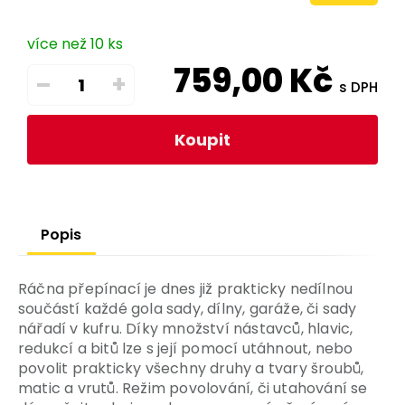
více než 10 ks
759,00
Kč
–
+
s DPH
Koupit
Popis
Ráčna přepínací je dnes již prakticky nedílnou
součástí každé gola sady, dílny, garáže, či sady
nářadí v kufru. Díky množství nástavců, hlavic,
redukcí a bitů lze s její pomocí utáhnout, nebo
povolit prakticky všechny druhy a tvary šroubů,
matic a vrutů. Režim povolování, či utahování se