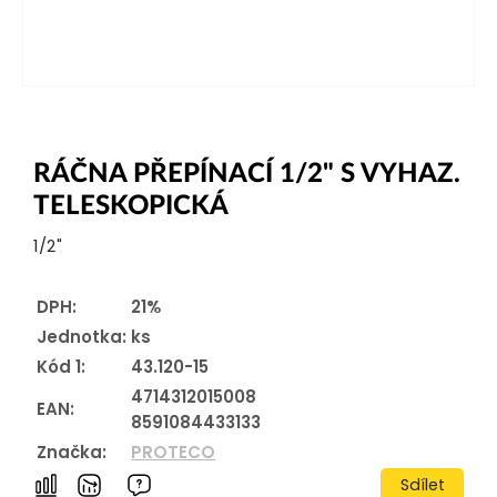
RÁČNA PŘEPÍNACÍ 1/2" S VYHAZ.
TELESKOPICKÁ
1/2"
DPH:
21%
Jednotka:
ks
Kód 1:
43.120-15
4714312015008
EAN:
8591084433133
Značka:
PROTECO
Sdílet