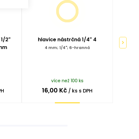
 1/2"
hlavice nástrčná 1/4" 4
hla
 mm
4 mm; 1/4"; 6-hranná
8
více než 100 ks
16,00
Kč
3
PH
/ ks
s DPH
Koupit