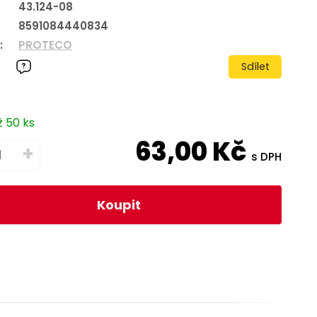
43.124-08
8591084440834
:
PROTECO
Sdílet
ž 50 ks
63,00
Kč
+
s DPH
Koupit