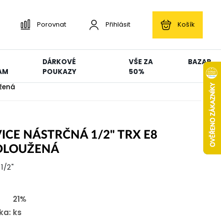
Porovnat
Přihlásit
Košík
DÁRKOVÉ
VŠE ZA
BAZAR
AM
POUKAZY
50%
užená
ICE NÁSTRČNÁ 1/2" TRX E8
DLOUŽENÁ
 1/2"
21%
ka:
ks