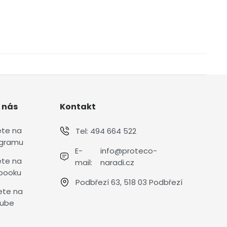
 nás
Kontakt
ete na
Tel:
494 664 522
agramu
E-
info@proteco-
ete na
mail:
naradi.cz
booku
Podbřezí 63, 518 03 Podbřezí
ete na
ube