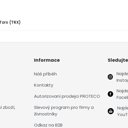
Torx (TRX)
Informace
Sledujte
Najd
Náš příběh
Inst
Kontakty
Najd
Autorizovaní prodejci PROTECO
Face
í zboží,
Slevový program pro firmy a
Najd
živnostníky
YouT
Odkaz na B2B