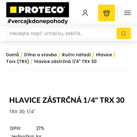
/
/
/
/
Domů
Dílna a stavba
Ruční nářadí
Hlavice
/
Torx (TRX)
hlavice zástrčná 1/4" TRX 30
HLAVICE ZÁSTRČNÁ 1/4" TRX 30
TRX 30; 1/4"
DPH:
21%
Jednotka:
ks