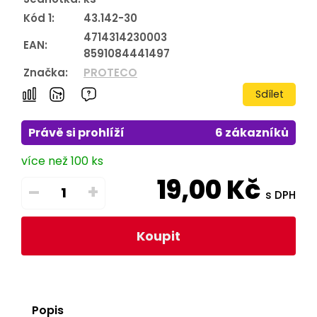
Kód 1:
43.142-30
4714314230003
EAN:
8591084441497
Značka:
PROTECO
Sdílet
Právě si prohlíží
6 zákazníků
více než 100 ks
19,00
Kč
–
+
s DPH
Koupit
Popis