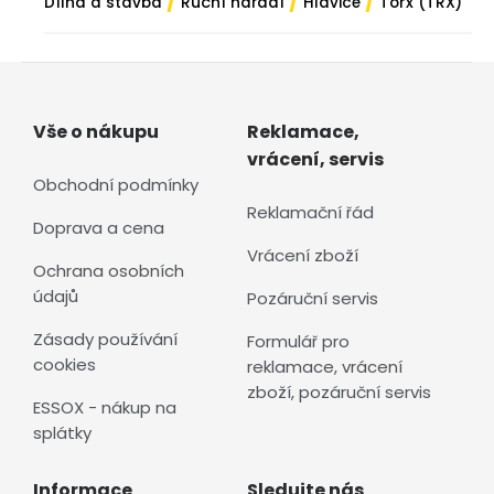
/
/
/
Dílna a stavba
Ruční nářadí
Hlavice
Torx (TRX)
Vše o nákupu
Reklamace,
vrácení, servis
Obchodní podmínky
Reklamační řád
Doprava a cena
Vrácení zboží
Ochrana osobních
údajů
Pozáruční servis
Zásady používání
Formulář pro
cookies
reklamace, vrácení
zboží, pozáruční servis
ESSOX - nákup na
splátky
Informace
Sledujte nás