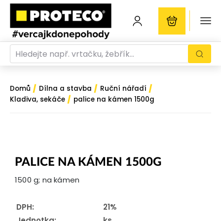
/
/
/
Domů
Dílna a stavba
Ruční nářadí
/
Kladiva, sekáče
palice na kámen 1500g
PALICE NA KÁMEN 1500G
1500 g; na kámen
DPH:
21%
Jednotka:
ks