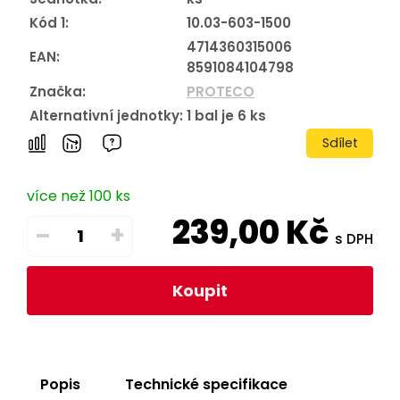
Kód 1:
10.03-603-1500
4714360315006
EAN:
8591084104798
Značka:
PROTECO
Alternativní jednotky:
1
bal je
6
ks
Sdílet
více než 100 ks
239,00
Kč
–
+
s DPH
Koupit
Popis
Technické specifikace