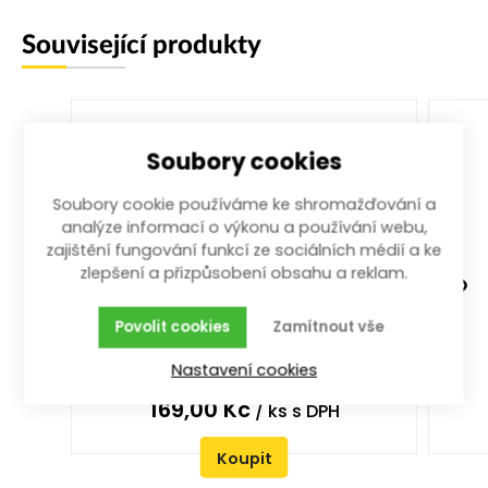
Související produkty
Soubory cookies
Soubory cookie používáme ke shromažďování a
analýze informací o výkonu a používání webu,
zajištění fungování funkcí ze sociálních médií a ke
zlepšení a přizpůsobení obsahu a reklam.
palice na kámen 800g
Povolit cookies
Zamítnout vše
800 g; na kámen
Nastavení cookies
více než 100 ks
169,00
Kč
/ ks
s DPH
Koupit