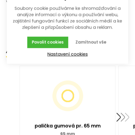
Výhody a charakteristické znaky
Soubory cookie používáme ke shromažďování a
Dřevěná rukojeť
analýze informací o výkonu a používání webu,
zajištění fungování funkcí ze sociálních médií a ke
K vyrovnávání obkladů a dlažeb
zlepšení a přizpůsobení obsahu a reklam.
Povolit cookies
Zamítnout vše
Alternativní zboží
Nastavení cookies
palička gumová pr. 65 mm
65 mm