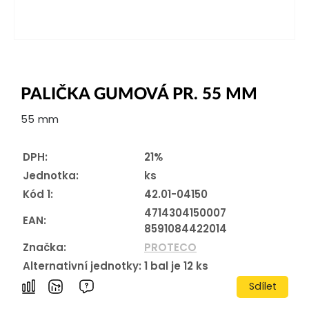
PALIČKA GUMOVÁ PR. 55 MM
55 mm
DPH:
21%
Jednotka:
ks
Kód 1:
42.01-04150
4714304150007
EAN:
8591084422014
Značka:
PROTECO
Alternativní jednotky:
1
bal je
12
ks
Sdílet