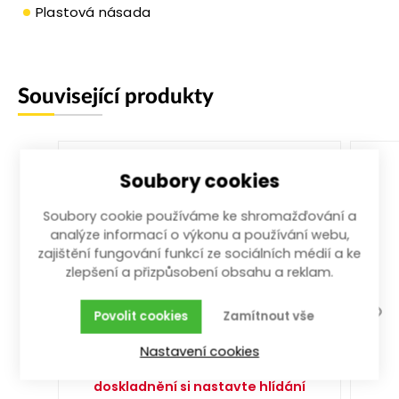
Plastová násada
Související produkty
Soubory cookies
Soubory cookie používáme ke shromažďování a
analýze informací o výkonu a používání webu,
zajištění fungování funkcí ze sociálních médií a ke
zlepšení a přizpůsobení obsahu a reklam.
Povolit cookies
Zamítnout vše
kladivo předtloukací 3000g
3000 g
Nastavení cookies
Vyprodáno. Pro informaci o
doskladnění si nastavte hlídání