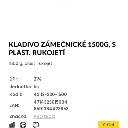
KLADIVO ZÁMEČNICKÉ 1500G, S
PLAST. RUKOJETÍ
1500 g; plast. rukojeť
DPH:
21%
Jednotka:
ks
Kód 1:
42.13-230-1500
4714323015004
EAN:
8591084423653
Značka:
PROTECO
Sdílet