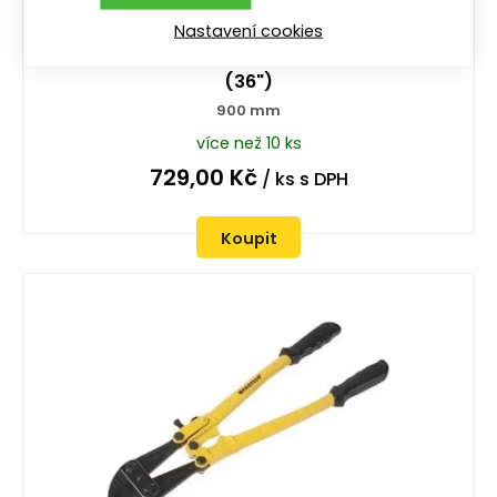
Nastavení cookies
kleště štípací na tyče a svorníky 900 mm
(36")
900 mm
více než 10 ks
729,00
Kč
/ ks
s DPH
Koupit