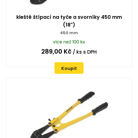
kleště štípací na tyče a svorníky 450 mm
(18")
450 mm
více než 100 ks
289,00
Kč
/ ks
s DPH
Koupit