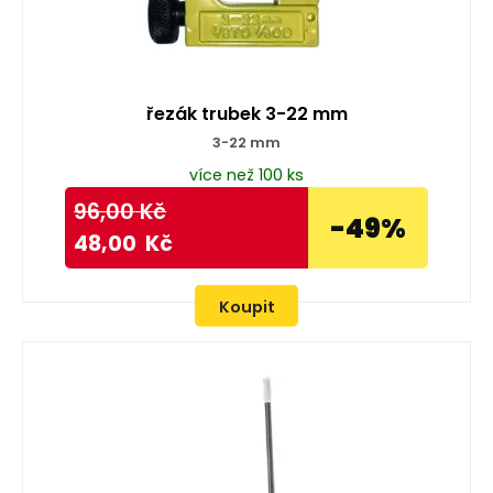
řezák trubek 3-22 mm
3-22 mm
více než 100 ks
96,00
Kč
-49%
48,00
Kč
Koupit