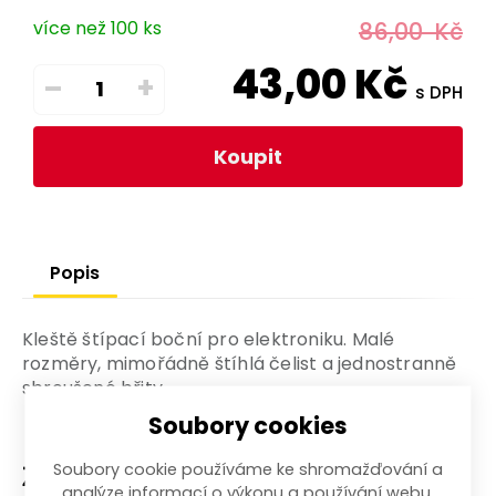
více než 100 ks
86,00
Kč
43,00
Kč
–
+
s DPH
Koupit
Popis
Kleště štípací boční pro elektroniku. Malé
rozměry, mimořádně štíhlá čelist a jednostranně
sbroušené břity.
Soubory cookies
Soubory cookie používáme ke shromažďování a
Zařazení zboží
analýze informací o výkonu a používání webu,