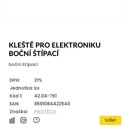
KLEŠTĚ PRO ELEKTRONIKU
BOČNÍ ŠTÍPACÍ
boční štípací
DPH:
21%
Jednotka:
ks
Kód 1:
42.04-761
EAN:
8591084422540
Značka:
PROTECO
Sdílet