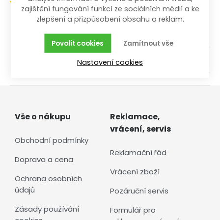
zajištění fungování funkcí ze sociálních médií a ke
zlepšení a přizpůsobení obsahu a reklam.
/
/
/
Dílna a stavba
Ruční nářadí
Kleště
Na jemnou mechaniku
Povolit cookies
Zamítnout vše
Vše za 50%
Nastavení cookies
Vše o nákupu
Reklamace,
vrácení, servis
Obchodní podmínky
Reklamační řád
Doprava a cena
Vrácení zboží
Ochrana osobních
údajů
Pozáruční servis
Zásady používání
Formulář pro