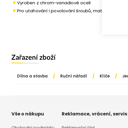
Vyroben z chrom-vanadiové oceli
Pro utahování i povolování šroubů, matic a vrutů
Zařazení zboží
/
/
/
Dílna a stavba
Ruční nářadí
Klíče
Je
Vše o nákupu
Reklamace, vrácení, servis
Obchodní podmínky
Reklamační řád