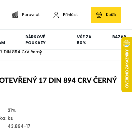
Porovnat
Přihlásit
Košík
DÁRKOVÉ
VŠE ZA
BAZAR
AM
POUKAZY
50%
 17 DIN 894 CrV černý
 OTEVŘENÝ 17 DIN 894 CRV ČERNÝ
21%
ka:
ks
43.894-17