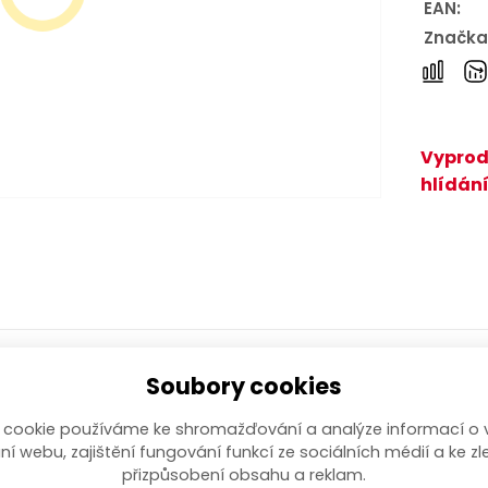
EAN:
Značka
Vyprod
hlídání
Soubory cookies
i. Svým kvalitním zpracováním je mimořádně vhodným pr
íče vykloněné o 15° od osy těla klíče (pracovní úhel 30°
 cookie používáme ke shromažďování a analýze informací o 
ní webu, zajištění fungování funkcí ze sociálních médií a ke zl
přizpůsobení obsahu a reklam.