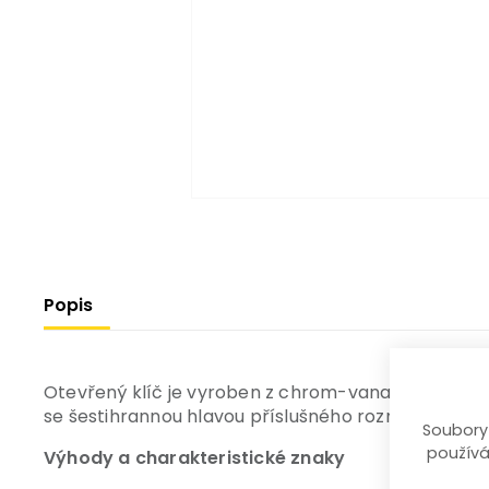
Popis
Otevřený klíč je vyroben z chrom-vanadiové ocel
se šestihrannou hlavou příslušného rozměru. Ústí kl
Soubory
používá
Výhody a charakteristické znaky