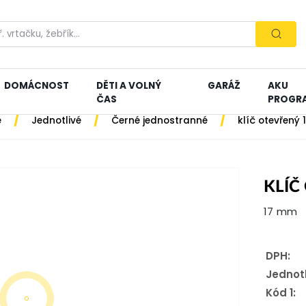
DOMÁCNOST
DĚTI A VOLNÝ
GARÁŽ
AKU
ČAS
PROGR
/
/
/
e
Jednotlivé
Černé jednostranné
klíč otevřený
KLÍČ
17 mm
DPH:
Jednot
Kód 1: