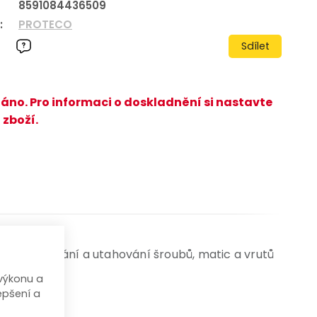
8591084436509
:
PROTECO
Sdílet
áno. Pro informaci o doskladnění si nastavte
 zboží.
o povolování a utahování šroubů, matic a vrutů
).
výkonu a
epšení a