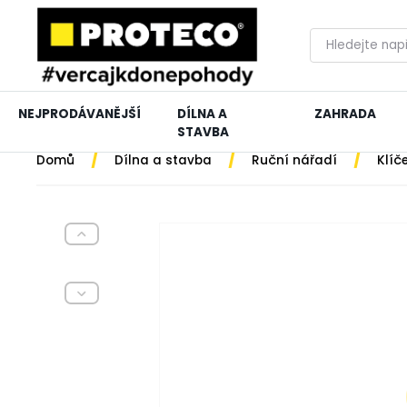
NEJPRODÁVANĚJŠÍ
DÍLNA A
ZAHRADA
STAVBA
/
/
/
Domů
Dílna a stavba
Ruční nářadí
Klíč