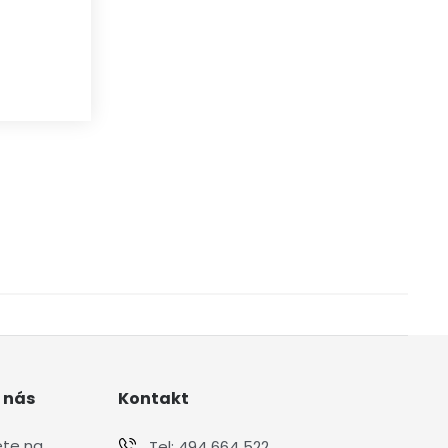
 nás
Kontakt
ete na
Tel:
494 664 522