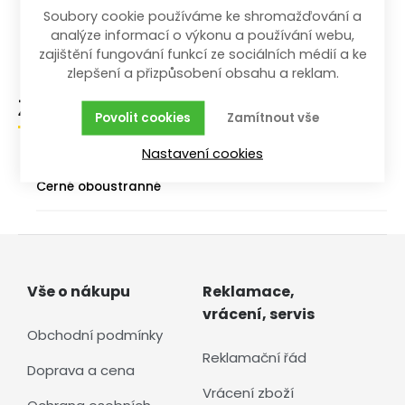
Vyroben z chrom-vanadiové oceli
Soubory cookie používáme ke shromažďování a
analýze informací o výkonu a používání webu,
Pro utahování i povolování šroubů, matic a vrutů
zajištění fungování funkcí ze sociálních médií a ke
zlepšení a přizpůsobení obsahu a reklam.
Zařazení zboží
Povolit cookies
Zamítnout vše
Nastavení cookies
/
/
/
/
Dílna a stavba
Ruční nářadí
Klíče
Jednotlivé
Černé oboustranné
Vše o nákupu
Reklamace,
vrácení, servis
Obchodní podmínky
Reklamační řád
Doprava a cena
Vrácení zboží