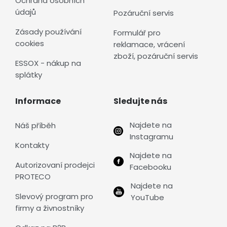
Ochrana osobních
údajů
Pozáruční servis
Zásady používání
Formulář pro
cookies
reklamace, vrácení
zboží, pozáruční servis
ESSOX - nákup na
splátky
Informace
Sledujte nás
Najdete na
Náš příběh
Instagramu
Kontakty
Najdete na
Autorizovaní prodejci
Facebooku
PROTECO
Najdete na
Slevový program pro
YouTube
firmy a živnostníky