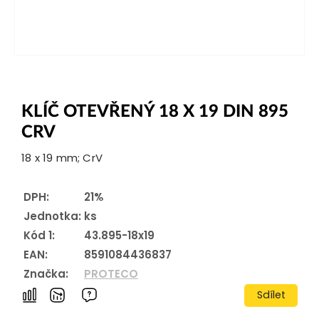
KLÍČ OTEVŘENÝ 18 X 19 DIN 895
CRV
18 x 19 mm; CrV
DPH:
21%
Jednotka:
ks
Kód 1:
43.895-18x19
EAN:
8591084436837
Značka:
PROTECO
Sdílet