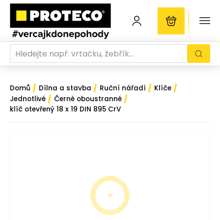
/
/
/
/
Domů
Dílna a stavba
Ruční nářadí
Klíče
/
/
Jednotlivé
Černé oboustranné
klíč otevřený 18 x 19 DIN 895 CrV