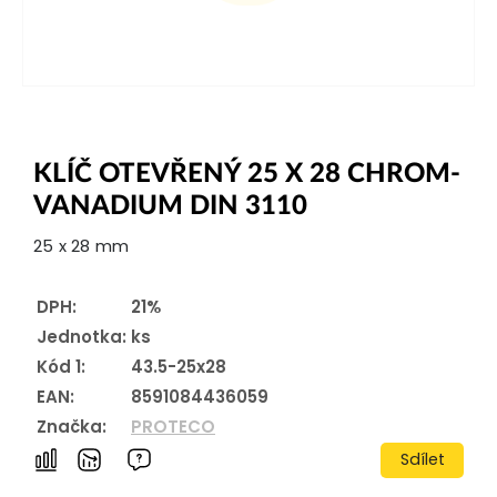
KLÍČ OTEVŘENÝ 25 X 28 CHROM-
VANADIUM DIN 3110
25 x 28 mm
DPH:
21%
Jednotka:
ks
Kód 1:
43.5-25x28
EAN:
8591084436059
Značka:
PROTECO
Sdílet