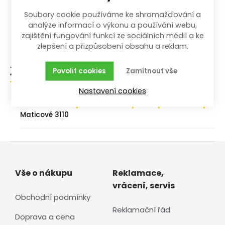
Soubory cookie používáme ke shromažďování a
Vyroben z chrom-vanadiové oceli
analýze informací o výkonu a používání webu,
Pro povolování a utahování šroubů, matic, vrutů
zajištění fungování funkcí ze sociálních médií a ke
zlepšení a přizpůsobení obsahu a reklam.
Zařazení zboží
Povolit cookies
Zamítnout vše
Nastavení cookies
/
/
/
/
Dílna a stavba
Ruční nářadí
Klíče
Jednotlivé
Maticové 3110
Vše o nákupu
Reklamace,
vrácení, servis
Obchodní podmínky
Reklamační řád
Doprava a cena