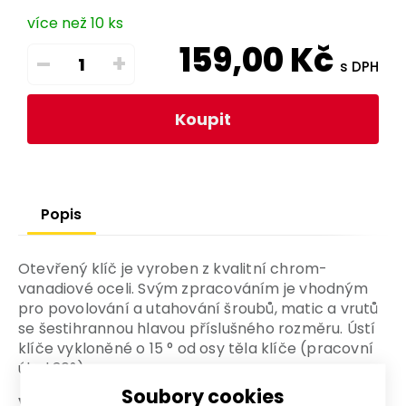
více než 10 ks
159,00
Kč
–
+
s DPH
Koupit
Popis
Otevřený klíč je vyroben z kvalitní chrom-
vanadiové oceli. Svým zpracováním je vhodným
pro povolování a utahování šroubů, matic a vrutů
se šestihrannou hlavou příslušného rozměru. Ústí
klíče vykloněné o 15 ° od osy těla klíče (pracovní
úhel 30°).
Soubory cookies
Výhody a charakteristické znaky