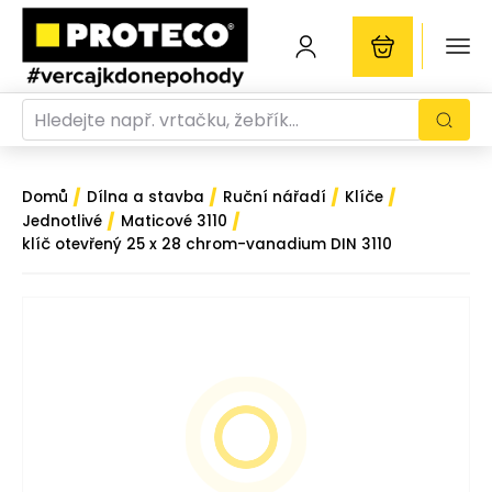
/
/
/
/
Domů
Dílna a stavba
Ruční nářadí
Klíče
/
/
Jednotlivé
Maticové 3110
klíč otevřený 25 x 28 chrom-vanadium DIN 3110