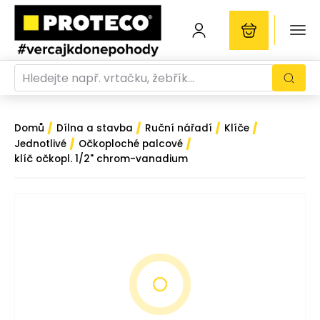
/
/
/
/
Domů
Dílna a stavba
Ruční nářadí
Klíče
/
/
Jednotlivé
Očkoploché palcové
klíč očkopl. 1/2" chrom-vanadium