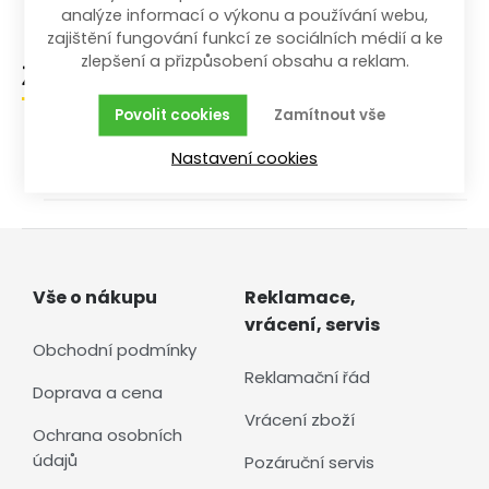
analýze informací o výkonu a používání webu,
zajištění fungování funkcí ze sociálních médií a ke
zlepšení a přizpůsobení obsahu a reklam.
Zařazení zboží
Povolit cookies
Zamítnout vše
/
/
/
/
Dílna a stavba
Ruční nářadí
Klíče
Jednotlivé
Nastavení cookies
Očkoploché palcové
Vše o nákupu
Reklamace,
vrácení, servis
Obchodní podmínky
Reklamační řád
Doprava a cena
Vrácení zboží
Ochrana osobních
údajů
Pozáruční servis