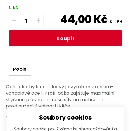
5 ks
44,00
Kč
–
+
s DPH
Koupit
Popis
Očkoplochý klíč palcový je vyroben z chrom-
vanadiové oceli. Profil očka zajišťuje maximální
styčnou plochu přenosu síly na matice pro
prodloužení životnosti klíče.
Soubory cookies
Výhody a charakteristické znaky
Vyroben z chrom-vanadiové oceli
Soubory cookie používáme ke shromažďování a