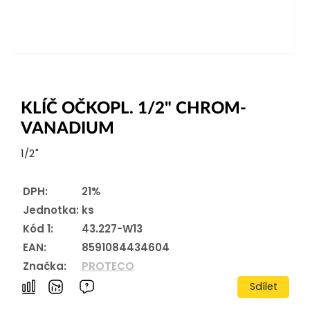
KLÍČ OČKOPL. 1/2" CHROM-
VANADIUM
1/2"
DPH:
21%
Jednotka:
ks
Kód 1:
43.227-W13
EAN:
8591084434604
Značka:
PROTECO
Sdílet