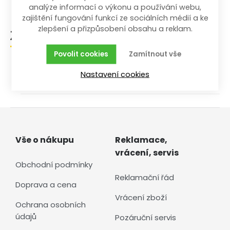
analýze informací o výkonu a používání webu,
zajištění fungování funkcí ze sociálních médií a ke
zlepšení a přizpůsobení obsahu a reklam.
Zařazení zboží
Povolit cookies
Zamítnout vše
/
/
/
/
Dílna a stavba
Ruční nářadí
Klíče
Jednotlivé
Nastavení cookies
Očkoploché palcové
Vše o nákupu
Reklamace,
vrácení, servis
Obchodní podmínky
Reklamační řád
Doprava a cena
Vrácení zboží
Ochrana osobních
údajů
Pozáruční servis