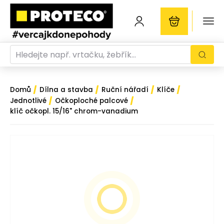
/
/
/
/
Domů
Dílna a stavba
Ruční nářadí
Klíče
/
/
Jednotlivé
Očkoploché palcové
klíč očkopl. 15/16" chrom-vanadium