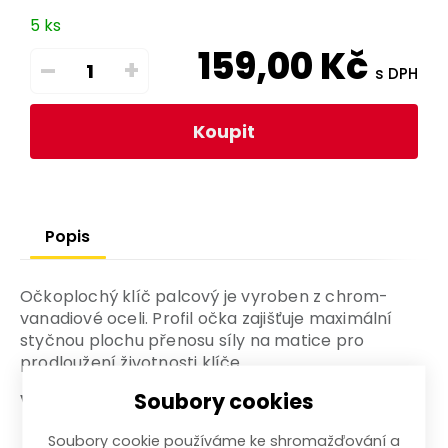
5 ks
159,00
Kč
–
+
s DPH
Koupit
Popis
Očkoplochý klíč palcový je vyroben z chrom-
vanadiové oceli. Profil očka zajišťuje maximální
styčnou plochu přenosu síly na matice pro
prodloužení životnosti klíče.
Soubory cookies
Výhody a charakteristické znaky
Vyroben z chrom-vanadiové oceli
Soubory cookie používáme ke shromažďování a