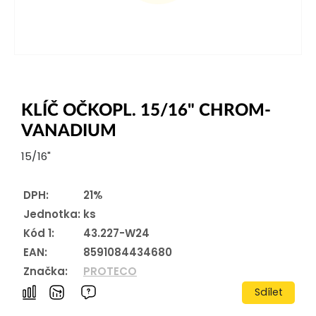
KLÍČ OČKOPL. 15/16" CHROM-
VANADIUM
15/16"
DPH:
21%
Jednotka:
ks
Kód 1:
43.227-W24
EAN:
8591084434680
Značka:
PROTECO
Sdílet